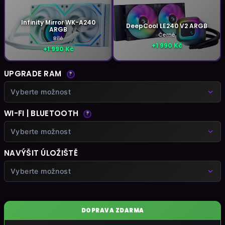
Infinity Mirror WK-A240
DeepCool LE240 V2 ARGB
ARGB
Černé
Bílé
+1 990 Kč
+1 990 Kč
UPGRADE RAM
?
Vyberte možnost
WI-FI | BLUETOOTH
?
Vyberte možnost
NAVÝŠIT ÚLOŽIŠTĚ
Vyberte možnost
DOPRAVA ZDARMA