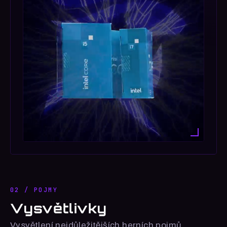
02 / POJMY
Vysvětlivky
Vysvětlení nejdůležitějších herních pojmů