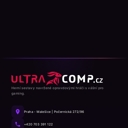
Herní sestavy navržené opravdovými hráči s vášní pro
gaming.
Praha - Malešice | Počernická 272/96
+420 703 391 122