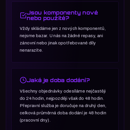
hlavně kompetitivně, vybírej sestavy s
výkonnými procesory.
Jsou komponenty nové
nebo použité?
Vždy skládáme jen z nových komponentů,
nejsme bazar. U nás na žádné repasy, ani
zánovní nebo jinak opotřebované díly
nenarazíte.
Jaká je doba dodání?
Všechny objednávky odesíláme nejčastěji
do 24 hodin, nejpozději však do 48 hodin.
Přepravní služba je doručuje na druhý den,
celková průměrná doba dodání je 48 hodin
(pracovní dny).