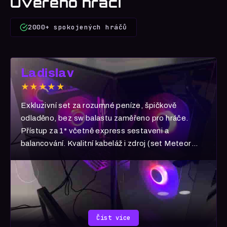
Ověřeno hráči
2000+ spokojených hráčů
Ladislav
★★★★★
Exkluzivní set za rozumné peníze, špičkově
odladěno, bez sw balastu zaměřeno pro hráče.
Přístup za 1* včetně express sestaveni a
balancování. Kvalitní kabeláž i zdroj (set Meteor
Ultra) 5 hvězd!
Číst více