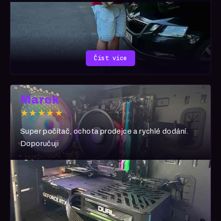
hvězdy! ⭐️
Číst více
Marek
★★★★★
Super počítač, ochota prodejce a rychlé dodání.
Doporučuji