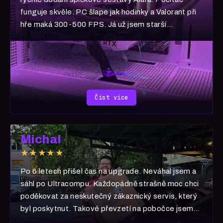
funguje skvěle. PC šlape jak hodinky a Valorant při
hře maká 300-500 FPS. Já už jsem starší
generace, takže PUBG :D Velké díky a ať se Vám
vše daří! A všem vřele ULTRACOMP doporučuji!
Číst více
Michal
★★★★★
Po 6 letech přišel čas na upgrade. Neváhal jsem a
sáhl po Ultracompu. Každopádně strašně moc chci
poděkovat za neskutečný zákaznický servis, který
byl poskytnut. Takové převzetí na pobočce jsem
nikde a nikdy nezažil. 🧡 Děkuji i za dárek 🎁 Jste