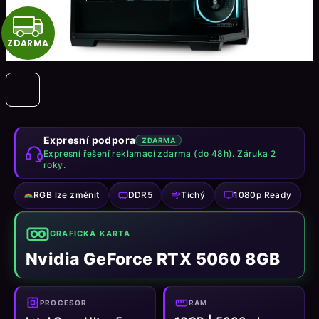
Z
ZDARMA
D
A
R
M
Expresní podpora
ZDARMA
Expresní řešení reklamací zdarma (do 48h). Záruka 2
roky.
A
RGB lze změnit
DDR5
Tichý
1080p Ready
GRAFICKÁ KARTA
Nvidia GeForce RTX 5060 8GB
PROCESOR
RAM