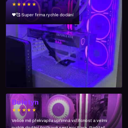
★★★★★
❤️🥰 Super firma rychle dodání
Buletyn
★★★★★
Velice mě překvapila upřímná vstřícnost a velmi
rychlé dodání špičkové sestavy Alara. Počítač