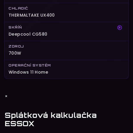
CHLADIČ
THERMALTAKE UX400
SKŘÍŇ
?
Deepcool CG580
ZDROJ
700W
OPERAČNÍ SYSTÉM
Windows 11 Home
Z
×
á
p
Splátková kalkulačka
a
ESSOX
t