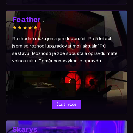
Feather
★★★★★
Rozhodně můžu jen a jen doporučit. Po 5 letech
jsem se rozhodl upgradovat mojí aktuální PC
sestavu. Možností je zde spousta a opravdu máte
volnou ruku. Poměr cena/výkon je opravdu
neuvěřitelná. 5070 šlape jak blázen! Rozhodně
pokud uvažujete nad nákupem, moje zkušenost je 1
s vyznamenáním.
Číst více
Skarys