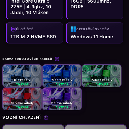
Intel Core Ultra 5
16GB | 5600mhz,
225F | 4.9ghz, 10
DDR5
Jader, 10 Vláken
ÚLOŽIŠTĚ
OPERAČNÍ SYSTÉM
1TB M.2 NVME SSD
Windows 11 Home
BARVA ZDROJOVÝCH KABELŮ
?
Bílé kabely
Modré kabely
Zelené kabely
+1290 Kč
+1290 Kč
+1290 Kč
Červené kabely
Fialové kabely
+1290 Kč
+1290 Kč
VODNÍ CHLAZENÍ
?