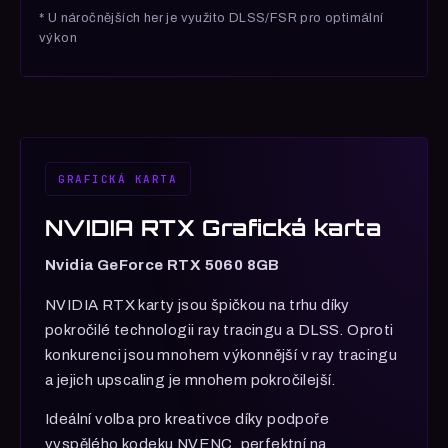
* U náročnějších her je využito DLSS/FSR pro optimální
výkon
GRAFICKÁ KARTA
NVIDIA RTX Grafická karta
Nvidia GeForce RTX 5060 8GB
NVIDIA RTX karty jsou špičkou na trhu díky
pokročilé technologii ray tracingu a DLSS. Oproti
konkurenci jsou mnohem výkonnější v ray tracingu
a jejich upscaling je mnohem pokročilejší.
Ideální volba pro kreativce díky podpoře
vyspělého kodeku NVENC, perfektní na