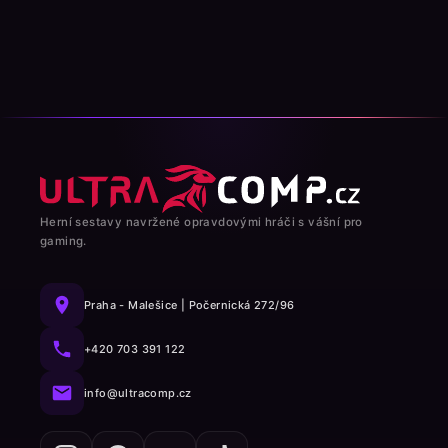
Herní sestavy navržené opravdovými hráči s vášní pro
gaming.
Praha - Malešice | Počernická 272/96
+420 703 391 122
info@ultracomp.cz