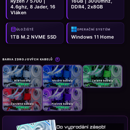
Ryzen 7 5700 |
16GB | 3000mhz,
4.6ghz, 8 Jader, 16
DDR4, 2x8GB
Vláken
ÚLOŽIŠTĚ
OPERAČNÍ SYSTÉM
1TB M.2 NVME SSD
Windows 11 Home
BARVA ZDROJOVÝCH KABELŮ
?
Bílé kabely
Modré kabely
Zelené kabely
+1290 Kč
+1290 Kč
+1290 Kč
Červené kabely
Fialové kabely
+1290 Kč
+1290 Kč