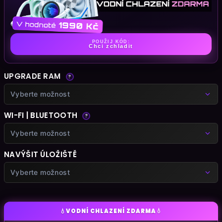
POUŽIJ KÓD:
Chci zchladit
UPGRADE RAM
?
Vyberte možnost
WI-FI | BLUETOOTH
?
Vyberte možnost
NAVÝŠIT ÚLOŽIŠTĚ
Vyberte možnost
💧
💧
VODNÍ CHLAZENÍ ZDARMA