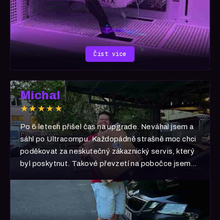
vše daří! A všem vřele ULTRACOMP doporučuji!
Číst více
Michal
★★★★★
Po 6 letech přišel čas na upgrade. Neváhal jsem a
sáhl po Ultracompu. Každopádně strašně moc chci
poděkovat za neskutečný zákaznický servis, který
byl poskytnut. Takové převzetí na pobočce jsem
nikde a nikdy nezažil. 🧡 Děkuji i za dárek 🎁 Jste
hvězdy! ⭐️