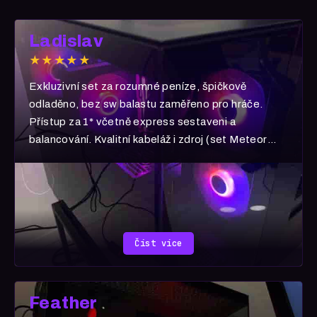
Ladislav
★★★★★
Exkluzivní set za rozumné peníze, špičkově
odladěno, bez sw balastu zaměřeno pro hráče.
Přístup za 1* včetně express sestaveni a
balancování. Kvalitní kabeláž i zdroj (set Meteor
Ultra) 5 hvězd!
Číst více
Feather