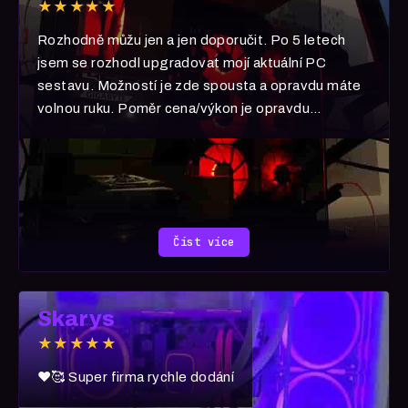
★★★★★
Rozhodně můžu jen a jen doporučit. Po 5 letech
jsem se rozhodl upgradovat mojí aktuální PC
sestavu. Možností je zde spousta a opravdu máte
volnou ruku. Poměr cena/výkon je opravdu
neuvěřitelná. 5070 šlape jak blázen! Rozhodně
pokud uvažujete nad nákupem, moje zkušenost je 1
s vyznamenáním.
Číst více
Skarys
★★★★★
❤️🥰 Super firma rychle dodání