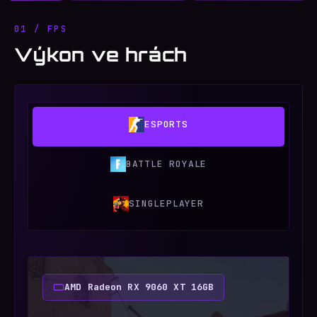
01 / FPS
Výkon ve hrách
ESPORTS
BATTLE ROYALE
SINGLEPLAYER
AMD Radeon RX 9060 XT 16GB