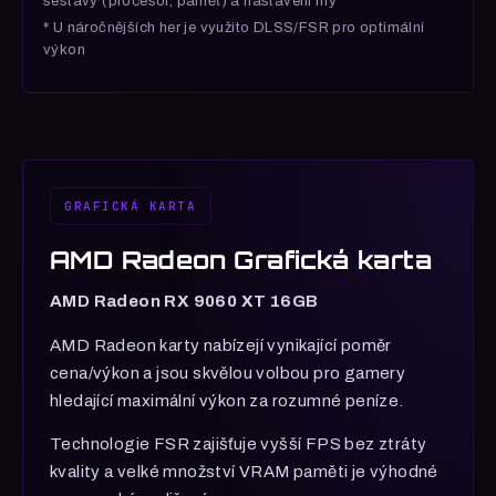
sestavy (procesor, paměť) a nastavení hry
* U náročnějších her je využito DLSS/FSR pro optimální
výkon
GRAFICKÁ KARTA
AMD Radeon Grafická karta
AMD Radeon RX 9060 XT 16GB
AMD Radeon karty nabízejí vynikající poměr
cena/výkon a jsou skvělou volbou pro gamery
hledající maximální výkon za rozumné peníze.
Technologie FSR zajišťuje vyšší FPS bez ztráty
kvality a velké množství VRAM paměti je výhodné