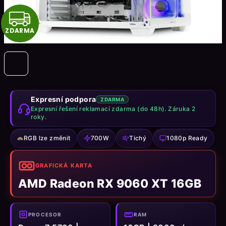
Z
ZDARMA
D
A
R
M
Expresní podpora
ZDARMA
Expresní řešení reklamací zdarma (do 48h). Záruka 2
roky.
A
RGB lze změnit
700W
Tichý
1080p Ready
GRAFICKÁ KARTA
AMD Radeon RX 9060 XT 16GB
PROCESOR
RAM