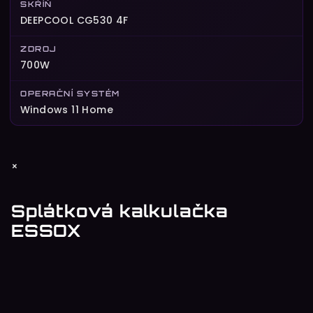
SKŘÍŇ
DEEPCOOL CG530 4F
ZDROJ
700W
OPERAČNÍ SYSTÉM
Windows 11 Home
Z
×
á
p
Splátková kalkulačka
a
ESSOX
t
í