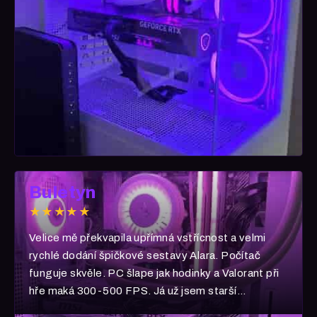
Buletyn
★★★★★
Velice mě překvapila upřímná vstřícnost a velmi
rychlé dodání špičkové sestavy Alara. Počítač
funguje skvěle. PC šlape jak hodinky a Valorant při
hře maká 300-500 FPS. Já už jsem starší
generace, takže PUBG :D Velké díky a ať se Vám