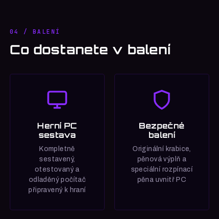
04 / BALENÍ
Co dostanete v balení
Herní PC
Bezpečné
sestava
balení
Kompletně
Originální krabice,
sestavený,
pěnová výplň a
otestovaný a
speciální rozpínací
odladěný počítač
pěna uvnitř PC
připravený k hraní