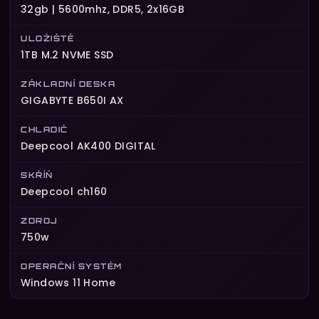
32gb | 5600mhz, DDR5, 2x16GB
ULOŽIŠTĚ
1TB M.2 NVME SSD
ZÁKLADNÍ DESKA
GIGABYTE B650I AX
CHLADIČ
Deepcool AK400 DIGITAL
SKŘÍŇ
Deepcool ch160
ZDROJ
750w
OPERAČNÍ SYSTÉM
Windows 11 Home