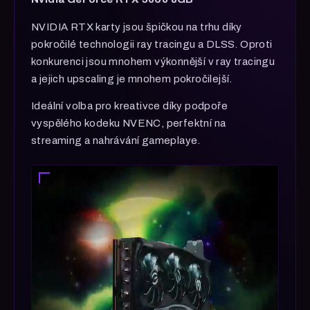
NVIDIA RTX karty jsou špičkou na trhu díky
pokročilé technologii ray tracingu a DLSS. Oproti
konkurenci jsou mnohem výkonnější v ray tracingu
a jejich upscaling je mnohem pokročilejší.
Ideální volba pro kreativce díky podpoře
vyspělého kodeku NVENC, perfektní na
streaming a nahrávání gameplaye.