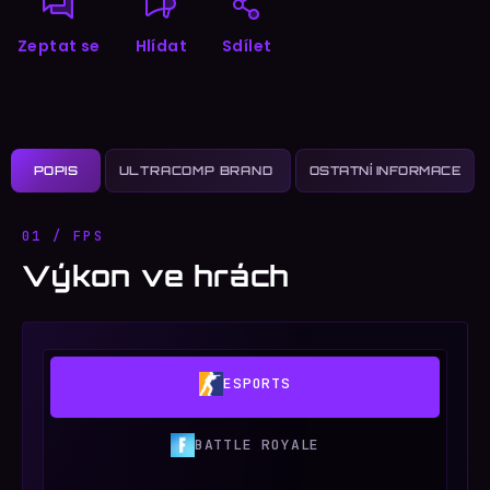
Zeptat se
Hlídat
Sdílet
POPIS
OSTATNÍ INFORMACE
01 / FPS
Výkon ve hrách
ESPORTS
BATTLE ROYALE