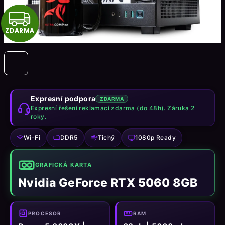
Z
ZDARMA
D
A
R
M
Expresní podpora
ZDARMA
Expresní řešení reklamací zdarma (do 48h). Záruka 2
roky.
A
Wi-Fi
DDR5
Tichý
1080p Ready
GRAFICKÁ KARTA
Nvidia GeForce RTX 5060 8GB
PROCESOR
RAM