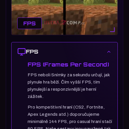
FPS
FPS
FPS (Frames Per Second)
FPS neboli Snímky za sekundu určují, jak
plynule hra běží. Čím vyšší FPS, tím
plynulejší a responzivnější je herní
zážitek.
Pro kompetitivní hraní (CS2, Fortnite,
Apex Legends atd.) doporučujeme
minimálně 144 FPS, pro casual hraní stačí
60 FPS. Naše sestavy jsou navržené tak,