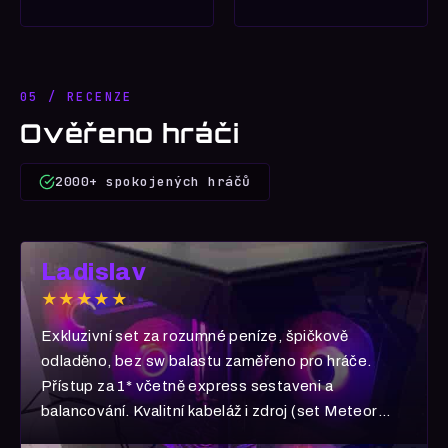
05 / RECENZE
Ověřeno hráči
2000+ spokojených hráčů
Ladislav
★★★★★
Exkluzivní set za rozumné peníze, špičkově
odladěno, bez sw balastu zaměřeno pro hráče.
Přístup za 1* včetně express sestaveni a
balancování. Kvalitní kabeláž i zdroj (set Meteor
Ultra) 5 hvězd!