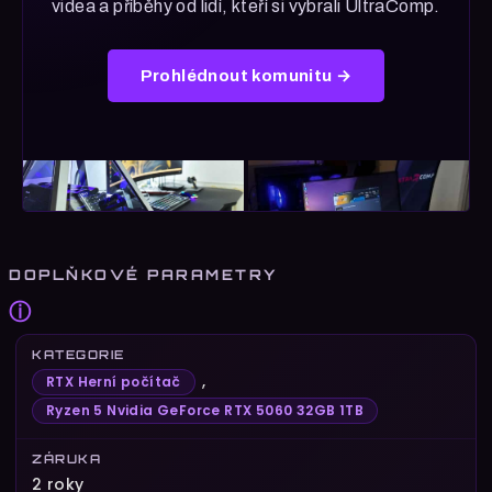
videa a příběhy od lidí, kteří si vybrali UltraComp.
Prohlédnout komunitu →
DOPLŇKOVÉ PARAMETRY
ⓘ
KATEGORIE
,
RTX Herní počítač
Ryzen 5 Nvidia GeForce RTX 5060 32GB 1TB
ZÁRUKA
2 roky