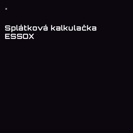
Z
×
á
p
Splátková kalkulačka
a
ESSOX
t
í