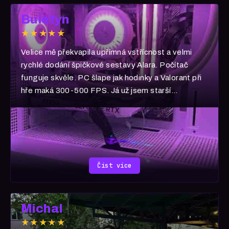
Buletyn
★★★★★
Velice mě překvapila upřímná vstřícnost a velmi
rychlé dodání špičkové sestavy Alara. Počítač
funguje skvěle. PC šlape jak hodinky a Valorant při
hře maká 300-500 FPS. Já už jsem starší
generace, takže PUBG :D Velké díky a ať se Vám
vše daří! A všem vřele ULTRACOMP doporučuji!
Číst více
Michal
★★★★★