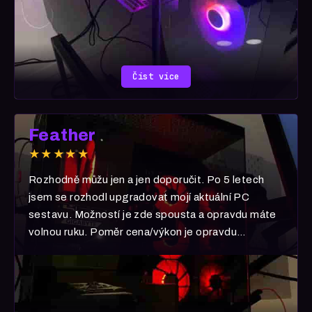
Číst více
Feather
★★★★★
Rozhodně můžu jen a jen doporučit. Po 5 letech
jsem se rozhodl upgradovat mojí aktuální PC
sestavu. Možností je zde spousta a opravdu máte
volnou ruku. Poměr cena/výkon je opravdu
neuvěřitelná. 5070 šlape jak blázen! Rozhodně
pokud uvažujete nad nákupem, moje zkušenost je 1
s vyznamenáním.