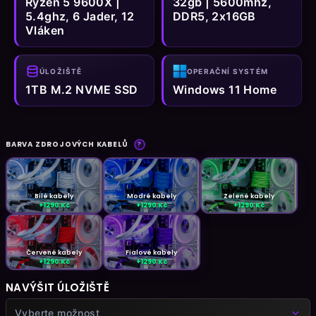
Ryzen 5 9600X |
32gb | 5600mhz,
5.4ghz, 6 Jader, 12
DDR5, 2x16GB
Vláken
ÚLOŽIŠTĚ
OPERAČNÍ SYSTÉM
1TB M.2 NVME SSD
Windows 11 Home
BARVA ZDROJOVÝCH KABELŮ
?
Bílé kabely
Modré kabely
Zelené kabely
+1290 Kč
+1290 Kč
+1290 Kč
Červené kabely
Fialové kabely
+1290 Kč
+1290 Kč
NAVÝŠIT ÚLOŽIŠTĚ
Vyberte možnost