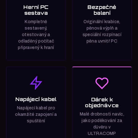
Herní PC
Bezpečné
sestava
balení
Kompletně
Originální krabice,
sestavený,
pěnová výplň a
otestovaný a
speciální rozpínací
odladěný počítač
pěna uvnitř PC
připravený k hraní
Napájecí kabel
Dárek k
objednávce
Napájecí kabel pro
Malé drobnosti navíc,
okamžité zapojení a
jako poděkování za
spuštění
důvěru v
ULTRACOMP