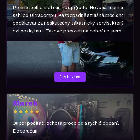
Po 6 letech přišel čas na upgrade. Neváhal jsem a
sáhl po Ultracompu. Každopádně strašně moc chci
poděkovat za neskutečný zákaznický servis, který
byl poskytnut. Takové převzetí na pobočce jsem
nikde a nikdy nezažil. 🧡 Děkuji i za dárek 🎁 Jste
hvězdy! ⭐️
Číst více
Marek
★★★★★
Super počítač, ochota prodejce a rychlé dodání.
Doporučuji