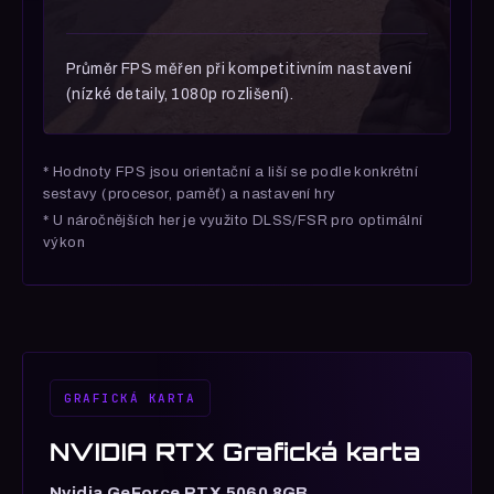
Průměr FPS měřen při kompetitivním nastavení
(nízké detaily, 1080p rozlišení).
* Hodnoty FPS jsou orientační a liší se podle konkrétní
sestavy (procesor, paměť) a nastavení hry
* U náročnějších her je využito DLSS/FSR pro optimální
výkon
GRAFICKÁ KARTA
NVIDIA RTX Grafická karta
Nvidia GeForce RTX 5060 8GB