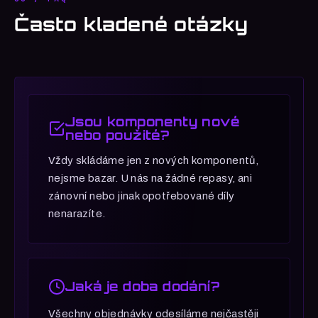
chlazení někde "vyteče".
tituly na vysoké až ultra nastavení.
reaguje systém.
skvělý balanc mezi ostrostí, náročností
Často kladené otázky
na GPU a cenou, zatímco 4K poskytuje
Silný procesor znamená stabilní FPS,
maximální vizuální kvalitu na úkor
žádné záseky ve vypjatých momentech a
obrovské zátěže na GPU a vysoké ceny.
plný výkon grafické karty. Pokud hraješ
hlavně kompetitivně, vybírej sestavy s
výkonnými procesory.
Jsou komponenty nové
nebo použité?
Vždy skládáme jen z nových komponentů,
nejsme bazar. U nás na žádné repasy, ani
zánovní nebo jinak opotřebované díly
nenarazíte.
Jaká je doba dodání?
Všechny objednávky odesíláme nejčastěji