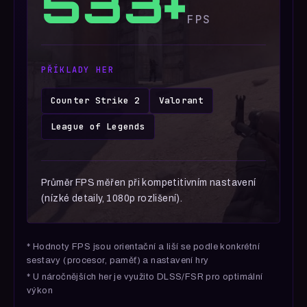
533+
FPS
PŘÍKLADY HER
Counter Strike 2
Valorant
League of Legends
Průměr FPS měřen při kompetitivním nastavení
(nízké detaily, 1080p rozlišení).
* Hodnoty FPS jsou orientační a liší se podle konkrétní
sestavy (procesor, paměť) a nastavení hry
* U náročnějších her je využito DLSS/FSR pro optimální
výkon