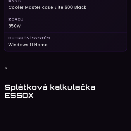
SKŘÍŇ
Cooler Master case Elite 600 Black
ZDROJ
850W
OPERAČNÍ SYSTÉM
Windows 11 Home
Z
×
á
p
Splátková kalkulačka
a
ESSOX
t
í