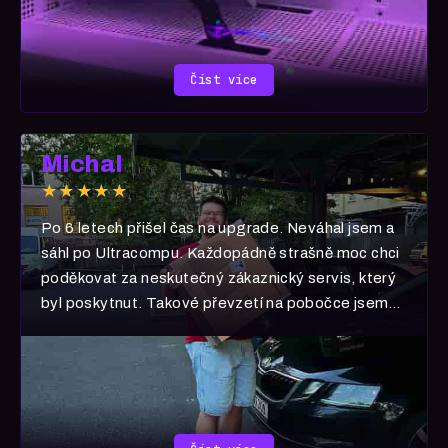
Číst více
Michal
★★★★★
Po 6 letech přišel čas na upgrade. Neváhal jsem a
sáhl po Ultracompu. Každopádně strašně moc chci
poděkovat za neskutečný zákaznický servis, který
byl poskytnut. Takové převzetí na pobočce jsem
nikde a nikdy nezažil. 🧡 Děkuji i za dárek 🎁 Jste
hvězdy! ⭐️