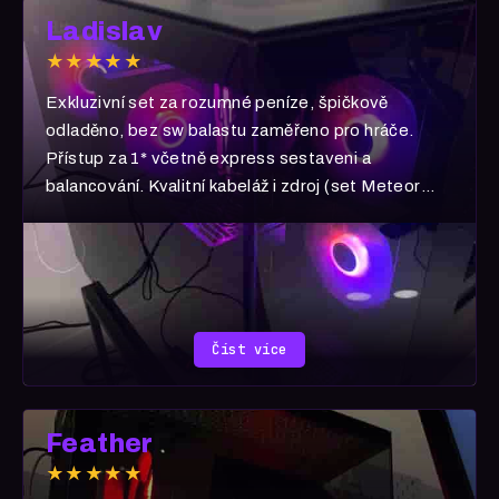
Ladislav
★★★★★
Exkluzivní set za rozumné peníze, špičkově
odladěno, bez sw balastu zaměřeno pro hráče.
Přístup za 1* včetně express sestaveni a
balancování. Kvalitní kabeláž i zdroj (set Meteor
Ultra) 5 hvězd!
Číst více
Feather
★★★★★