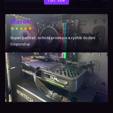
Číst více
Marek
★★★★★
Super počítač, ochota prodejce a rychlé dodání.
Doporučuji