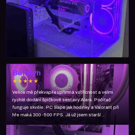
Buletyn
★★★★★
Velice mě překvapila upřímná vstřícnost a velmi
rychlé dodání špičkové sestavy Alara. Počítač
funguje skvěle. PC šlape jak hodinky a Valorant při
hře maká 300-500 FPS. Já už jsem starší
generace, takže PUBG :D Velké díky a ať se Vám
vše daří! A všem vřele ULTRACOMP doporučuji!