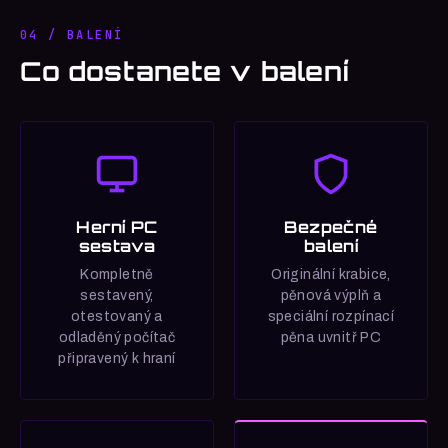
04 / BALENÍ
Co dostanete v balení
Herní PC
Bezpečné
sestava
balení
Kompletně
Originální krabice,
sestavený,
pěnová výplň a
otestovaný a
speciální rozpínací
odladěný počítač
pěna uvnitř PC
připravený k hraní