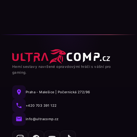
Herní sestavy navržené opravdovými hráči s vášní pro
gaming.
Praha - Malešice | Počernická 272/96
+420 703 391 122
info@ultracomp.cz