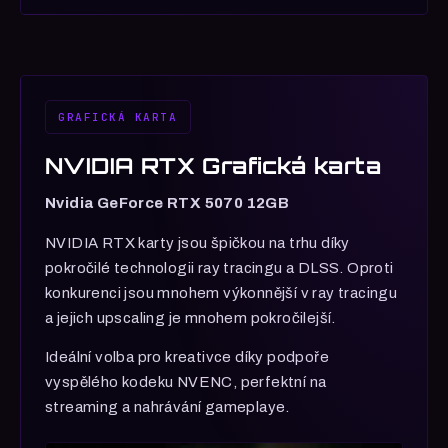
GRAFICKÁ KARTA
NVIDIA RTX Grafická karta
Nvidia GeForce RTX 5070 12GB
NVIDIA RTX karty jsou špičkou na trhu díky
pokročilé technologii ray tracingu a DLSS. Oproti
konkurenci jsou mnohem výkonnější v ray tracingu
a jejich upscaling je mnohem pokročilejší.
Ideální volba pro kreativce díky podpoře
vyspělého kodeku NVENC, perfektní na
streaming a nahrávání gameplaye.