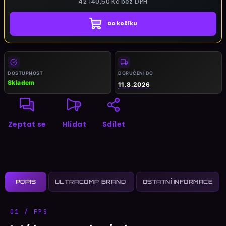
42 140,50 Kč
bez DPH
Do košíku
Měrná
cena:
DOSTUPNOST
DORUČENÍ DO
Skladem
11.8.2026
Zeptat se
Hlídat
Sdílet
POPIS
OSTATNÍ INFORMACE
01 / FPS