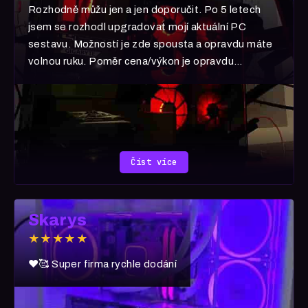
Rozhodně můžu jen a jen doporučit. Po 5 letech
jsem se rozhodl upgradovat mojí aktuální PC
sestavu. Možností je zde spousta a opravdu máte
volnou ruku. Poměr cena/výkon je opravdu
neuvěřitelná. 5070 šlape jak blázen! Rozhodně
pokud uvažujete nad nákupem, moje zkušenost je 1
s vyznamenáním.
Číst více
Skarys
★★★★★
❤️🥰 Super firma rychle dodání