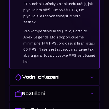
FPS neboli Snímky za sekundu určují, jak
plynule hra běží. Čím vyšší FPS, tím
plynulejší a responzivnější je herní
zážitek.
Pro kompetitivní hraní (CS2, Fortnite,
Apex Legends atd.) doporučujeme
minimálně 144 FPS, pro casual hraní stačí
60 FPS. Naše sestavy jsou navržené tak,
aby ti garantovaly vysoké FPS ve většině
her.
Vodní chlazení
Vodní chlazení procesoru
Rozlišení
Vodní chlazení je pokročilý chladicí
systém, který efektivněji odvádí teplo z
Rozlišení monitoru
procesoru než klasické vzduchové