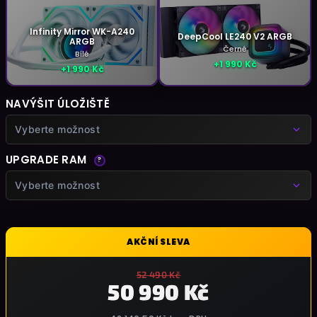
Infinity Mirror WK-A240
DeepCool LE240 V2 ARGB
ARGB
Černé
Bílé
+1 990 Kč
+1 990 Kč
NAVÝŠIT ÚLOŽIŠTĚ
Vyberte možnost
UPGRADE RAM
?
Vyberte možnost
AKČNÍ SLEVA
52 490 Kč
50 990 Kč