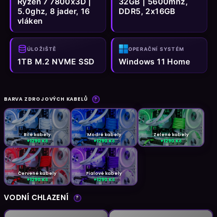
Ryzen 7 7800x3D |
32GB | 5600mhz,
5.0ghz, 8 jader, 16
DDR5, 2x16GB
vláken
ÚLOŽIŠTĚ
OPERAČNÍ SYSTÉM
1TB M.2 NVME SSD
Windows 11 Home
BARVA ZDROJOVÝCH KABELŮ
?
Bílé kabely
Modré kabely
Zelené kabely
+1290 Kč
+1290 Kč
+1290 Kč
Červené kabely
Fialové kabely
+1290 Kč
+1290 Kč
VODNÍ CHLAZENÍ
?