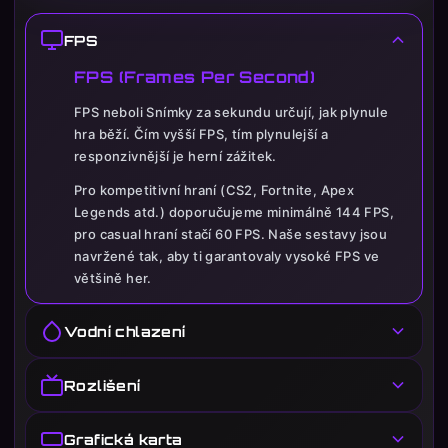
FPS
FPS (Frames Per Second)
FPS neboli Snímky za sekundu určují, jak plynule
hra běží. Čím vyšší FPS, tím plynulejší a
responzivnější je herní zážitek.
Pro kompetitivní hraní (CS2, Fortnite, Apex
Legends atd.) doporučujeme minimálně 144 FPS,
pro casual hraní stačí 60 FPS. Naše sestavy jsou
navržené tak, aby ti garantovaly vysoké FPS ve
většině her.
Vodní chlazení
Vodní chlazení procesoru
Rozlišení
Vodní chlazení je pokročilý chladicí systém, který
Rozlišení monitoru
efektivněji odvádí teplo z procesoru než klasické
Grafická karta
vzduchové chlazení. Díky tomu je sestava tichá i při