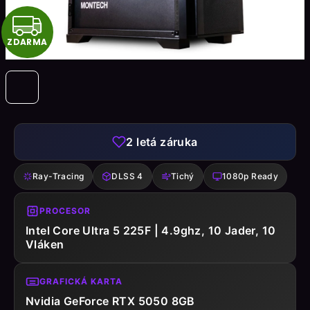
Z
ZDARMA
D
A
R
M
2
letá záruka
A
Ray-Tracing
DLSS 4
Tichý
1080p Ready
PROCESOR
Intel Core Ultra 5 225F | 4.9ghz, 10 Jader, 10
Vláken
GRAFICKÁ KARTA
Nvidia GeForce RTX 5050 8GB