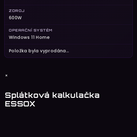
ZDROJ
600W
OPERAČNÍ SYSTÉM
Windows 11 Home
Položka byla vyprodána…
Z
×
á
p
Splátková kalkulačka
a
ESSOX
t
í