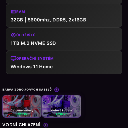
RAM
32GB | 5600mhz, DDR5, 2x16GB
ÚLOŽIŠTĚ
1TB M.2 NVME SSD
OPERAČNÍ SYSTÉM
Windows 11 Home
BARVA ZDROJOVÝCH KABELŮ
?
Červené kabely
Fialové kabely
+990 Kč
+990 Kč
VODNÍ CHLAZENÍ
?