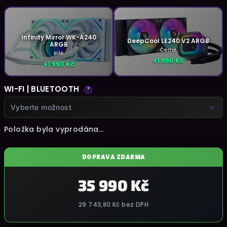
Infinity Mirror WK-A240
DeepCool LE240 V2 ARGB
ARGB
Černé
Bílé
+1 990 Kč
+1 990 Kč
WI-FI | BLUETOOTH
?
Vyberte možnost
Položka byla vyprodána…
DOPRAVA ZDARMA
35 990 Kč
29 743,80 Kč
bez DPH
Měrná