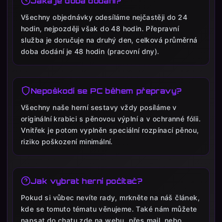
Jaká je doba dodání?
Všechny objednávky odesíláme nejčastěji do 24
hodin, nejpozději však do 48 hodin. Přepravní
služba je doručuje na druhý den, celková průměrná
doba dodání je 48 hodin (pracovní dny).
Nepoškodí se PC během přepravy?
Všechny naše herní sestavy vždy posíláme v
originální krabici s pěnovou výplní a v ochranné fólii.
Vnitřek je potom vyplněn speciální rozpínací pěnou,
riziko poškození minimální.
Jak vybrat herní počítač?
Pokud si vůbec nevíte rady, mrkněte na náš článek,
kde se tomuto tématu věnujeme. Také nám můžete
napsat do chatu zde na webu, přes mail, nebo