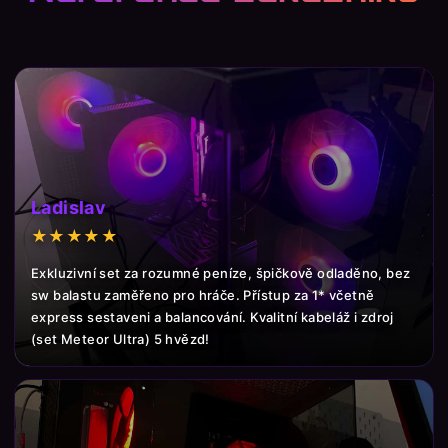
Ladislav
★★★★★
Exkluzivní set za rozumné peníze, špičkově odladěno, bez
sw balastu zaměřeno pro hráče. Přístup za 1* včetně
express sestaveni a balancování. Kvalitní kabeláž i zdroj
(set Meteor Ultra) 5 hvězd!