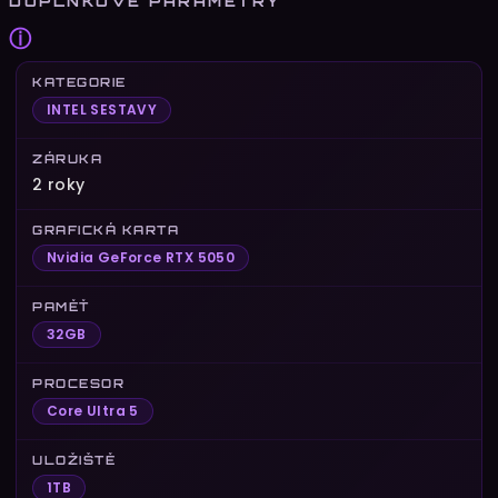
DOPLŇKOVÉ PARAMETRY
ⓘ
KATEGORIE
INTEL SESTAVY
ZÁRUKA
2 roky
GRAFICKÁ KARTA
Nvidia GeForce RTX 5050
PAMĚŤ
32GB
PROCESOR
Core Ultra 5
ULOŽIŠTĚ
1TB