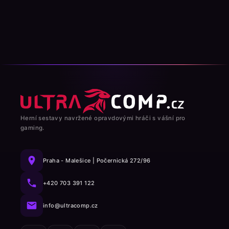
Herní sestavy navržené opravdovými hráči s vášní pro
gaming.
Praha - Malešice | Počernická 272/96
+420 703 391 122
info@ultracomp.cz