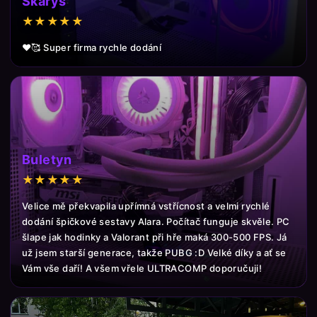
Skarys
★★★★★
❤️🥰 Super firma rychle dodání
Buletyn
★★★★★
Velice mě překvapila upřímná vstřícnost a velmi rychlé
dodání špičkové sestavy Alara. Počítač funguje skvěle. PC
šlape jak hodinky a Valorant při hře maká 300-500 FPS. Já
už jsem starší generace, takže PUBG :D Velké díky a ať se
Vám vše daří! A všem vřele ULTRACOMP doporučuji!