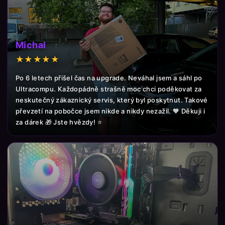
Michal
★★★★★
Po 6 letech přišel čas na upgrade. Neváhal jsem a sáhl po
Ultracompu. Každopádně strašně moc chci poděkovat za
neskutečný zákaznický servis, který byl poskytnut. Takové
převzetí na pobočce jsem nikde a nikdy nezažil. 🧡 Děkuji i
za dárek 🎁 Jste hvězdy! ⭐️