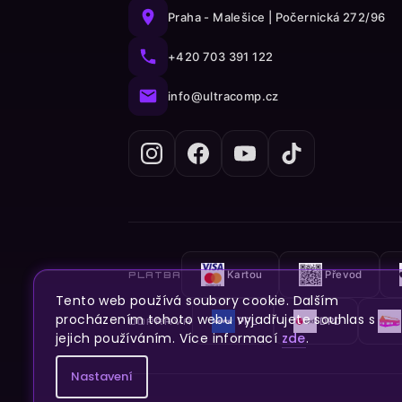
Praha - Malešice | Počernická 272/96
+420 703 391 122
info@ultracomp.cz
Kartou
Převod
PLATBA
Tento web používá soubory cookie. Dalším
procházením tohoto webu vyjadřujete souhlas s
PPL
DPD
DOPRAVA
jejich používáním. Více informací
zde
.
Nastavení