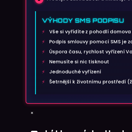
VÝHODY SMS PODPISU
Vše si vyřídíte z pohodlí domov
Podpis smlouvy pomocí SMS je 
Úspora času, rychlost vyřízení V
Nemusíte si nic tisknout
Jednoduché vyřízení
Šetrnější k životnímu prostředí 
Z
×
á