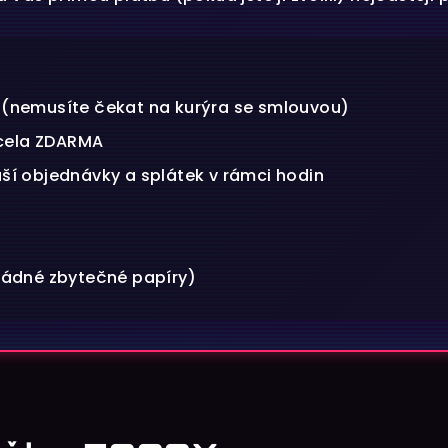
a (nemusíte čekat na kurýra se smlouvou)
zcela ZDARMA
aší objednávky a splátek v rámci hodin
(žádné zbytečné papíry)