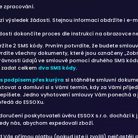
e zpracování.
í výsledek žádosti. Stejnou informaci obdržíte i e-m
osti dokončíte proces dle instrukcí na obrazovce ne
žíte 2 SMS kódy. Prvním potvrdíte, že budete smlo
vrdíte všechny dokumenty, které jsou označeny „Zobra
rávnosti údajů ve smlouvě pomocí druhého SMS kódu, 
a zadat celkem
dva SMS kódy
.
s podpisem přes kurýra
si stáhněte smluvní dokumen
tovat a domluví si s Vámi termín, kdy za Vámi přije
odepíšete. Jedno vyhotovení smlouvy Vám ponechá a 
předá do ESSOXu.
ručení poskytovateli úvěru ESSOX s.r.o. dochází k je
tedy nás, abychom expedovali zboží.
d Vás přímou platbu (pokud jste ji zvolili) nejčastěji