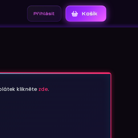
Přihlášení
Nákupní
košík
plátek klikněte
zde
.