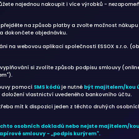
Můžete najednou nakoupit i více výrobků - nezapomeň
, přejděte na způsob platby a zvolte možnost nákup
 a dokončete objednávku.
ni na webovou aplikaci společnosti ESSOX s.r.o. (ob
ři vyplňování si zvolíte způsob podpisu smlouvy (onl
em").
louvy pomocí
SMS kódů
je nutné
být majitelem/kou 
k doložení vlastnictví uvedeného bankovního účtu.
třeba mít k dispozici jeden z těchto druhých osobníc
ěchto osobních dokladů nebo nejste majitelem/ko
papírové smlouvy - „podpis kurýrem".