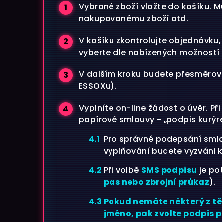
Vybrané zboží vložte do košíku. 
nakupovanému zboží atd.
V košíku zkontrolujte objednávku
vyberte dle nabízených možností
V dalším kroku budete přesměrová
ESSOXu).
Vyplníte on-line žádost o úvěr. P
papírové smlouvy - „podpis kurýr
Pro správné podepsání sm
vyplňování budete vyzváni 
Při volbě
SMS podpisu
je po
pas nebo zbrojní průkaz
).
Pokud nemáte některý z t
jméno, pak zvolte podpis 