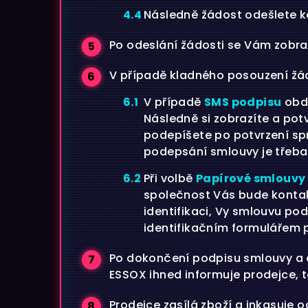
Následně žádost odešlete k
Po odeslání žádosti se Vám zobraz
V případě kladného posouzení žád
V případě
SMS podpisu
obdr
Následně si zobrazíte a pot
podepíšete po potvrzení sp
podepsání smlouvy je třeb
Při volbě
Papírové smlouvy 
společnost Vás bude kontak
identifikaci, Vy smlouvu p
identifikačním formulářem 
Po dokončení podpisu smlouvy a do
ESSOX ihned informuje prodejce, 
Prodejce zasílá zboží a inkasuje o