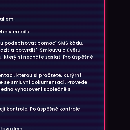
ailem.
bo v emailu.
uvu podepisovat pomocí SMS kódu.
zit a potvrdit". Smlouvu o úvěru
který si necháte zaslat. Pro úspěšné
taci, kterou si pročtěte. Kurýrní
de se smluvní dokumentací. Provede
jedno vyhotovení společně s
jí kontrole. Po úspěšné kontrole
 převodem.