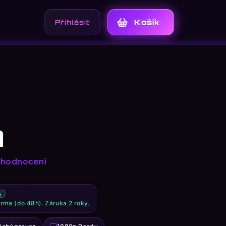
Přihlášení
Nákupní
košík
A
 hodnocení
A
arma (do 48h). Záruka 2 roky.