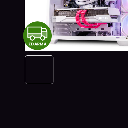
Z
ZDARMA
D
A
R
M