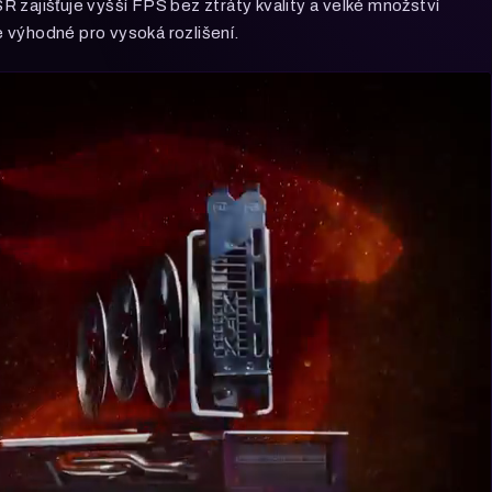
 zajišťuje vyšší FPS bez ztráty kvality a velké množství
 výhodné pro vysoká rozlišení.