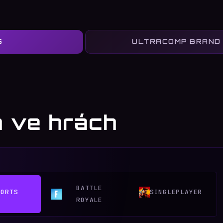
S
 ve hrách
BATTLE
PORTS
SINGLEPLAYER
ROYALE