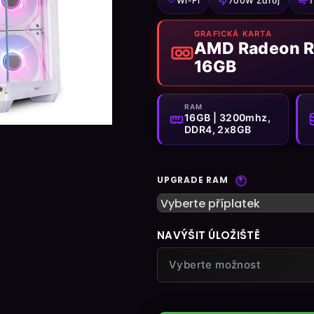
Wi-Fi
700W Zdroj
T
5
hvězdiček.
GRAFICKÁ KARTA
AMD Radeon R
16GB
RAM
16GB | 3200mhz,
DDR4, 2x8GB
UPGRADE RAM
?
NAVÝŠIT ÚLOŽIŠTĚ
Vyberte možnost