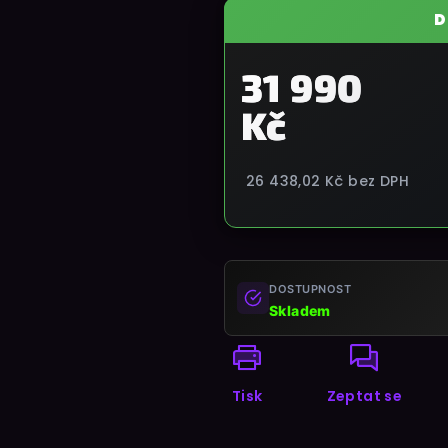
D
31 990
Kč
26 438,02 Kč
bez DPH
Měrná
cena:
DOSTUPNOST
Skladem
Tisk
Zeptat se