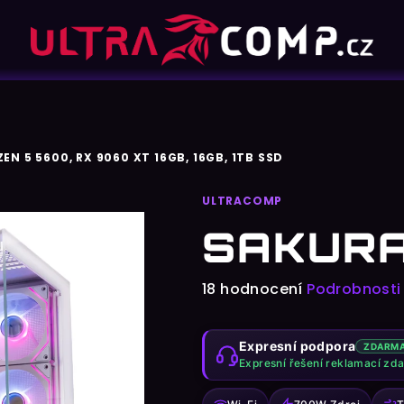
ZEN 5 5600, RX 9060 XT 16GB, 16GB, 1TB SSD
ULTRACOMP
SAKUR
Průměrné
18 hodnocení
Podrobnosti
hodnocení
produktu
Expresní podpora
ZDARM
je
Expresní řešení reklamací zd
4,6
z