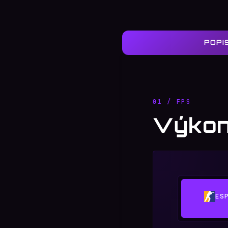
POPI
01 / FPS
Výkon
ES