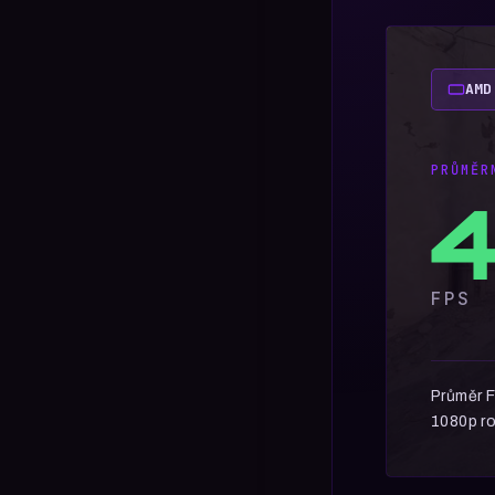
AMD
PRŮMĚR
4
FPS
Průměr F
1080p ro