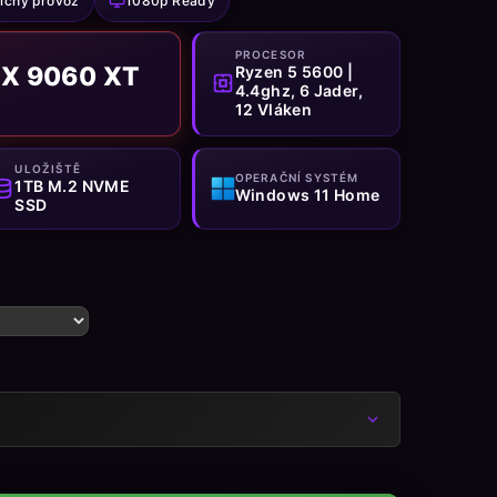
ichý provoz
1080p Ready
PROCESOR
X 9060 XT
Ryzen 5 5600 |
4.4ghz, 6 Jader,
12 Vláken
ULOŽIŠTĚ
OPERAČNÍ SYSTÉM
1TB M.2 NVME
Windows 11 Home
SSD