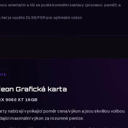
sou orientační a liší se podle konkrétní sestavy (procesor, paměť) a
h her je využito DLSS/FSR pro optimální výkon
RTA
on Grafická karta
RX 9060 XT 16GB
y nabízejí vynikající poměr cena/výkon a jsou skvělou volbou
ající maximální výkon za rozumné peníze.