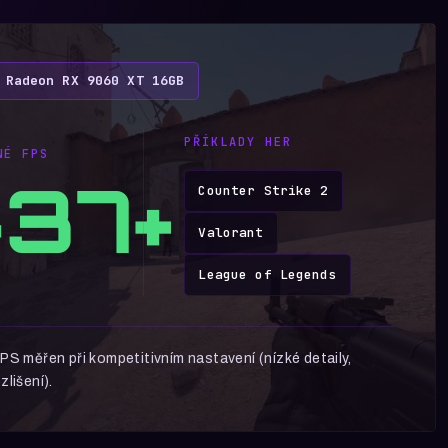
 Radeon RX 9060 XT 16GB
PŘÍKLADY HER
NÉ FPS
37+
Counter Strike 2
Valorant
League of Legends
PS měřen při kompetitivním nastavení (nízké detaily,
zlišení).