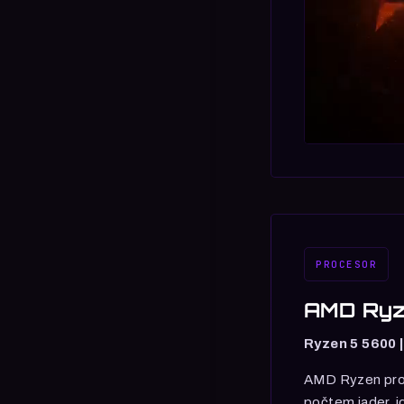
PROCESOR
AMD Ryz
Ryzen 5 5600 |
AMD Ryzen proc
počtem jader, i