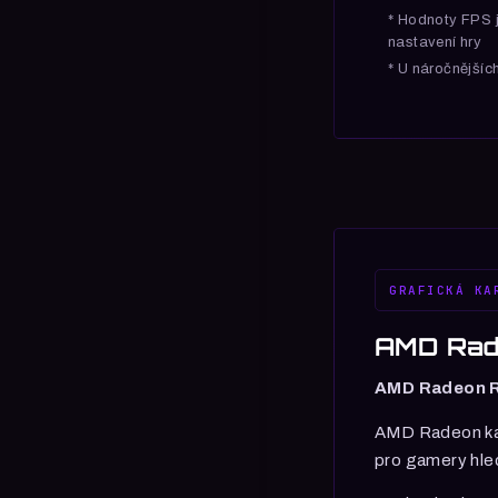
* Hodnoty FPS j
nastavení hry
* U náročnějšíc
GRAFICKÁ KA
AMD Rade
AMD Radeon 
AMD Radeon kart
pro gamery hled