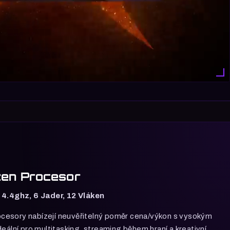
en Procesor
 4.4ghz, 6 Jader, 12 Vláken
esory nabízejí neuvěřitelný poměr cena/výkon s vysokým
deální pro multitasking, streaming během hraní a kreativní