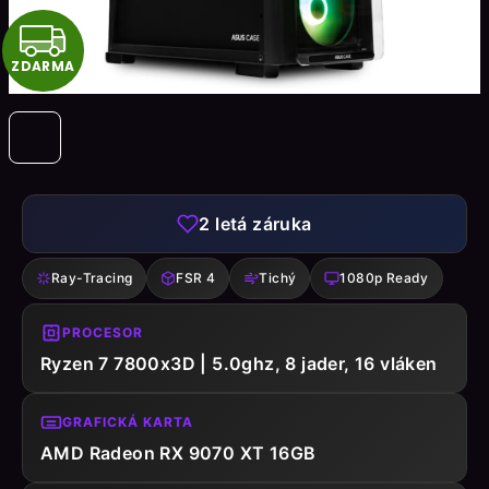
Z
ZDARMA
D
A
R
M
2
letá záruka
A
Ray-Tracing
FSR 4
Tichý
1080p Ready
PROCESOR
Ryzen 7 7800x3D | 5.0ghz, 8 jader, 16 vláken
GRAFICKÁ KARTA
AMD Radeon RX 9070 XT 16GB