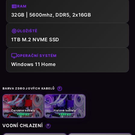
RAM
32GB | 5600mhz, DDR5, 2x16GB
ÚLOŽIŠTĚ
1TB M.2 NVME SSD
OPERAČNÍ SYSTÉM
Windows 11 Home
BARVA ZDROJOVÝCH KABELŮ
?
Červené kabely
Fialové kabely
+990 Kč
+990 Kč
VODNÍ CHLAZENÍ
?