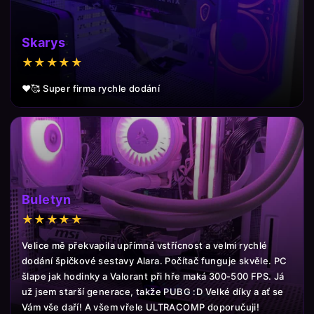
Skarys
★★★★★
❤️🥰 Super firma rychle dodání
Buletyn
★★★★★
Velice mě překvapila upřímná vstřícnost a velmi rychlé
dodání špičkové sestavy Alara. Počítač funguje skvěle. PC
šlape jak hodinky a Valorant při hře maká 300-500 FPS. Já
už jsem starší generace, takže PUBG :D Velké díky a ať se
Vám vše daří! A všem vřele ULTRACOMP doporučuji!