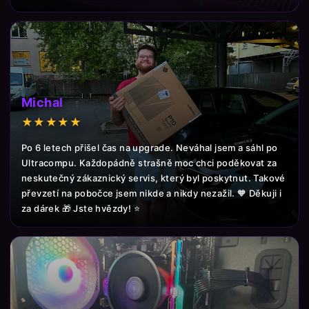
Michal
★★★★★
Po 6 letech přišel čas na upgrade. Neváhal jsem a sáhl po
Ultracompu. Každopádně strašně moc chci poděkovat za
neskutečný zákaznický servis, který byl poskytnut. Takové
převzetí na pobočce jsem nikde a nikdy nezažil. 🧡 Děkuji i
za dárek 🎁 Jste hvězdy! ⭐️