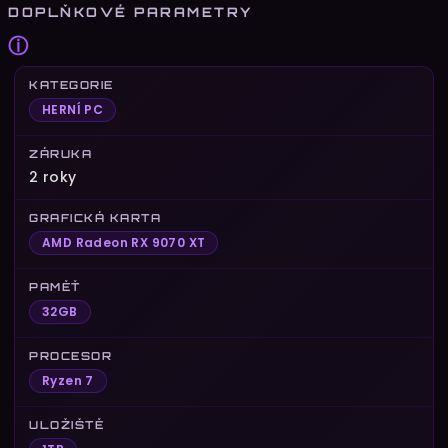
DOPLŇKOVÉ PARAMETRY
ⓘ
KATEGORIE
HERNÍ PC
ZÁRUKA
2 roky
GRAFICKÁ KARTA
AMD Radeon RX 9070 XT
PAMĚŤ
32GB
PROCESOR
Ryzen 7
ULOŽIŠTĚ