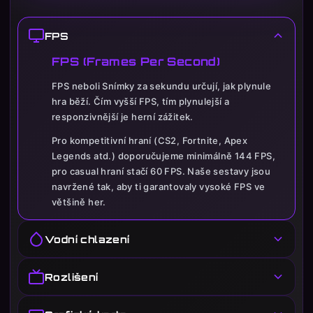
FPS
FPS (Frames Per Second)
FPS neboli Snímky za sekundu určují, jak plynule
hra běží. Čím vyšší FPS, tím plynulejší a
responzivnější je herní zážitek.
Pro kompetitivní hraní (CS2, Fortnite, Apex
Legends atd.) doporučujeme minimálně 144 FPS,
pro casual hraní stačí 60 FPS. Naše sestavy jsou
navržené tak, aby ti garantovaly vysoké FPS ve
většině her.
Vodní chlazení
Vodní chlazení procesoru
Rozlišení
Vodní chlazení je pokročilý chladicí systém, který
Rozlišení monitoru
efektivněji odvádí teplo z procesoru než klasické