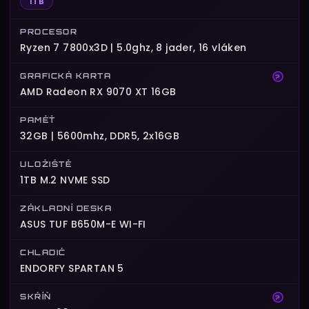
1TB
PROCESOR
Ryzen 7 7800x3D | 5.0ghz, 8 jader, 16 vláken
GRAFICKÁ KARTA
?
AMD Radeon RX 9070 XT 16GB
PAMĚŤ
32GB | 5600mhz, DDR5, 2x16GB
ULOŽIŠTĚ
1TB M.2 NVME SSD
ZÁKLADNÍ DESKA
ASUS TUF B650M-E WI-FI
CHLADIČ
ENDORFY SPARTAN 5
SKŘÍŇ
?