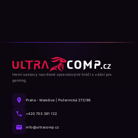
Herní sestavy navržené opravdovými hráči s vášní pro
gaming.
Praha - Malešice | Počernická 272/96
+420 703 391 122
info@ultracomp.cz