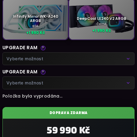
Infinity Mirror WK-A240
DeepCool LE240 V2 ARGB
ARGB
Černé
Bílé
+1 990 Kč
+1 990 Kč
UPGRADE RAM
?
Vyberte možnost
UPGRADE RAM
?
Vyberte možnost
Položka byla vyprodána…
DOPRAVA ZDARMA
59 990 Kč