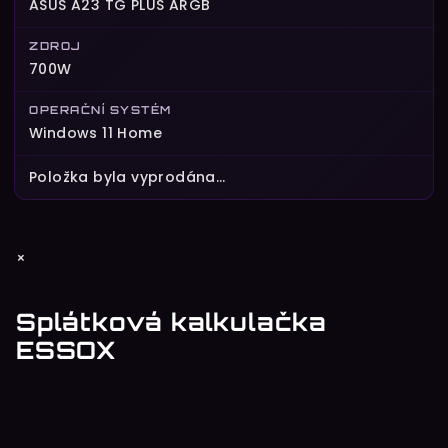
ASUS A23 TG PLUS ARGB
ZDROJ
700W
OPERAČNÍ SYSTÉM
Windows 11 Home
Položka byla vyprodána…
Z
×
á
p
Splátková kalkulačka
a
ESSOX
t
í