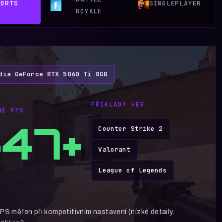
PORTS
SINGLEPLAYER
ROYALE
dia GeForce RTX 5060 Ti 8GB
PŘÍKLADY HER
NÉ FPS
47+
Counter Strike 2
Valorant
League of Legends
PS měřen při kompetitivním nastavení (nízké detaily,