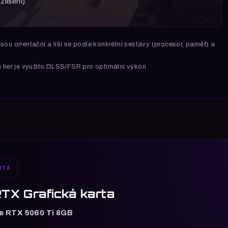
zlišení).
sou orientační a liší se podle konkrétní sestavy (procesor, paměť) a
h her je využito DLSS/FSR pro optimální výkon
RTA
TX Grafická karta
e RTX 5060 Ti 8GB