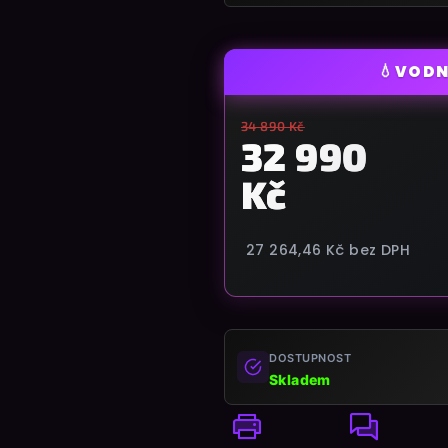
💧
VODN
34 890 Kč
32 990
Kč
27 264,46 Kč
bez DPH
Měrná
cena:
DOSTUPNOST
Skladem