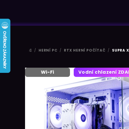
/
HERNÍ PC
/
RTX HERNÍ POČÍTAČ
/
SUPRA X
DOMŮ
Wi-Fi
Vodní chlazení ZD