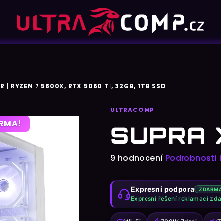
R | RYZEN 7 5800X, RTX 5060 TI, 32GB, 1TB SSD
ULTRACOMP
ARMA!
SUPRA 
Průměrné
9 hodnocení
Podrobnosti
hodnocení
produktu
Expresní podpora
ZDARM
je
Expresní řešení reklamací zd
4,8
z