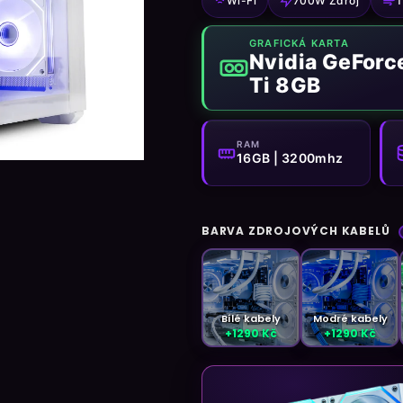
Wi-Fi
700W Zdroj
T
5
hvězdiček.
GRAFICKÁ KARTA
Nvidia GeForc
Ti 8GB
RAM
16GB | 3200mhz
BARVA ZDROJOVÝCH KABELŮ
Bílé kabely
Modré kabely
+1290 Kč
+1290 Kč