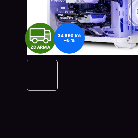
Z
34 890 Kč
–5 %
ZDARMA
D
A
R
M