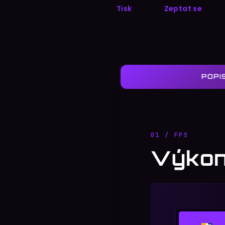
Tisk
Zeptat se
POPI
01 / FPS
Výkon