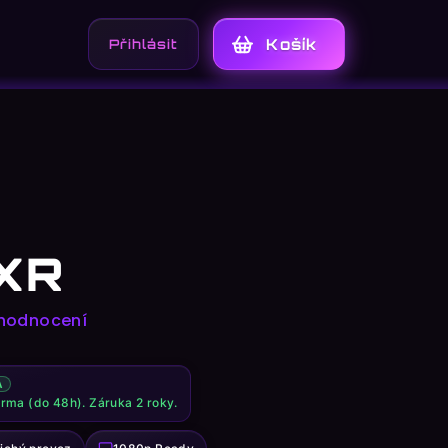
Přihlášení
Nákupní
košík
XR
 hodnocení
A
arma (do 48h). Záruka 2 roky.