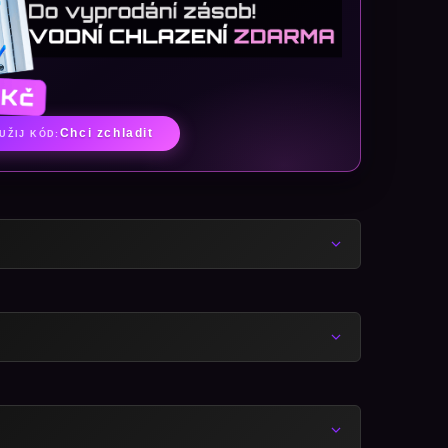
Chci zchladit
UŽIJ KÓD: