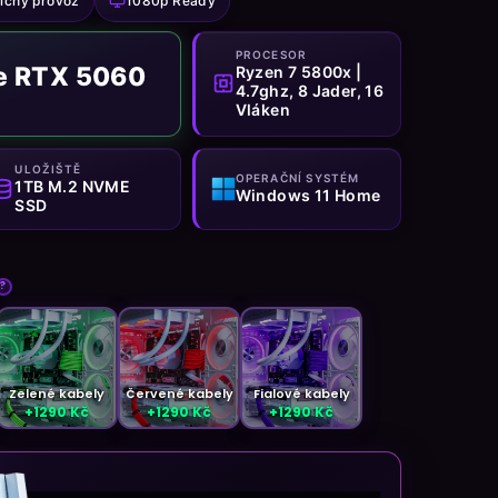
ichý provoz
1080p Ready
PROCESOR
e RTX 5060
Ryzen 7 5800x |
4.7ghz, 8 Jader, 16
Vláken
ULOŽIŠTĚ
OPERAČNÍ SYSTÉM
1TB M.2 NVME
Windows 11 Home
SSD
?
Zelené kabely
Červené kabely
Fialové kabely
+1290 Kč
+1290 Kč
+1290 Kč