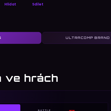
Hlídat
Sdílet
S
 ve hrách
BATTLE