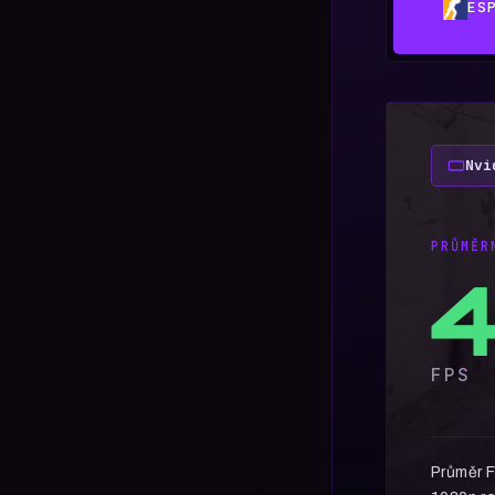
ES
Nvi
PRŮMĚR
4
FPS
Průměr F