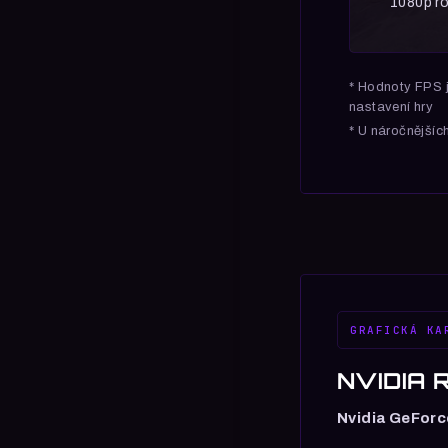
1080p ro
* Hodnoty FPS j
nastavení hry
* U náročnějšíc
GRAFICKÁ KA
NVIDIA R
Nvidia GeForc