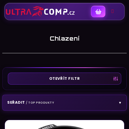
Nákupní
košík
Chlazení
K
OTEVŘÍT FILTR
SEŘADIT
▼
/ TOP PRODUKTY
V
ý