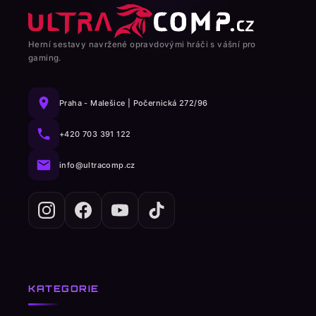
Herní sestavy navržené opravdovými hráči s vášní pro
gaming.
Praha - Malešice | Počernická 272/96
+420 703 391 122
info@ultracomp.cz
KATEGORIE