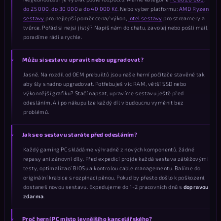
do 25 000
,
do 30 000
a
do 40 000 Kč
. Nebo vyber platformu:
AMD Ryzen
sestavy
pro nejlepší poměr cena/výkon,
Intel sestavy
pro streamery a
tvůrce. Pořád si nejsi jistý? Napiš nám do chatu, zavolej nebo pošli mail,
poradíme rádi a rychle.
Můžu si sestavu upravit nebo upgradovat?
Jasně. Na rozdíl od OEM prebuiltů jsou naše herní počítače stavěné tak,
aby šly snadno upgradovat. Potřebuješ víc RAM, větší SSD nebo
výkonnější grafiku? Stačí napsat, upravíme sestavu ještě před
odesláním. A i po nákupu lze každý díl v budoucnu vyměnit bez
problémů.
Jak se o sestavu staráte před odesláním?
Každý gaming PC skládáme výhradně z nových komponentů, žádné
repasy ani zánovní díly. Před expedicí projde každá sestava zátěžovými
testy, optimalizací BIOSu a kontrolou cable managementu. Balíme do
originální krabice s rozpínací pěnou. Pokud by přesto došlo k poškození,
dostaneš novou sestavu. Expedujeme do 1-2 pracovních dnů s
dopravou
zdarma
.
Proč herní PC místo levnějšího kancelářského?