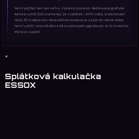
Herní počítač není jen na hry. Výkonný procesor, dedikovaná grafická
karta a rychlé SSD znamenají, že zvládneš i střih videa, streamování
nebo 3D modelování. Kancelářská sestava se za pár let začne sekat,
herní vydrží výrazně déle a dá se postupně upgradovat. Je to investice,
která se vyplatí.
Z
×
á
p
Splátková kalkulačka
a
ESSOX
t
í