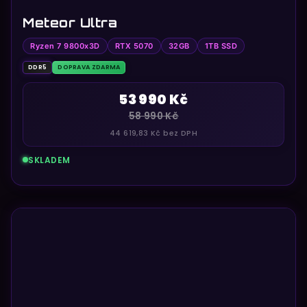
Meteor Ultra
Ryzen 7 9800x3D
RTX 5070
32GB
1TB SSD
DDR5
DOPRAVA ZDARMA
53 990 Kč
58 990 Kč
44 619,83 Kč bez DPH
SKLADEM