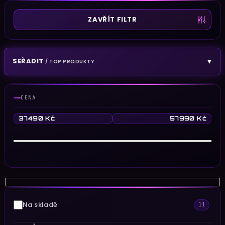
ZAVŘÍT FILTR
SEŘADIT
▼
/ TOP PRODUKTY
CENA
37490
Kč
57990
Kč
Každou sestavu skládají hráči, kteří ví, co je dobrý
Na skladě
11