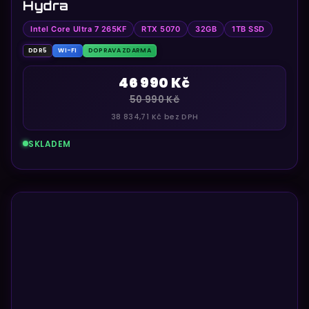
Hydra
Intel Core Ultra 7 265KF
RTX 5070
32GB
1TB SSD
DDR5
WI-FI
DOPRAVA ZDARMA
46 990 Kč
50 990 Kč
38 834,71 Kč bez DPH
SKLADEM