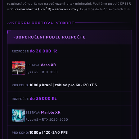
a
rozpínací pěnou, šance na poškození je tak minimální. Posíláme po celé ČR i SR
c
s
dopravou zdarma (pro ČR)
a
zárukou 2 roky
. Expedice do 1-2 pracovních dnů.
í
p
KTEROU SESTAVU VYBRAT
r
v
DOPORUČENÍ PODLE ROZPOČTU
k
y
do 20 000 Kč
ROZPOČET
v
ý
Aero XR
SESTAVA
p
Ryzen 5 + RTX 3050
i
s
1080p hraní | základ pro 60-120 FPS
PRO KOHO
u
do 25 000 Kč
ROZPOČET
Marble XR
SESTAVA
Ryzen 5 + RTX 5050-5060
1080p | 120-240 FPS
PRO KOHO