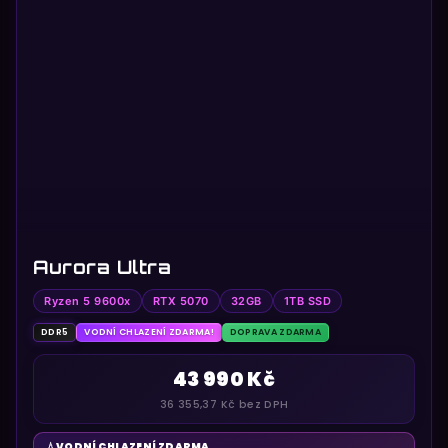
Aurora Ultra
Ryzen 5 9600x
RTX 5070
32GB
1TB SSD
DDR5
VODNÍ CHLAZENÍ ZDARMA!
DOPRAVA ZDARMA
43 990 Kč
36 355,37 Kč bez DPH
VODNÍ CHLAZENÍ ZDARMA
💧