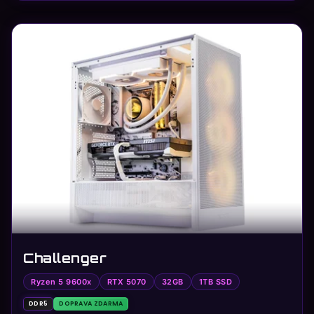
★
✓
⚡
🚚
Challenger
Ryzen 5 9600x
RTX 5070
32GB
1TB SSD
DDR5
DOPRAVA ZDARMA