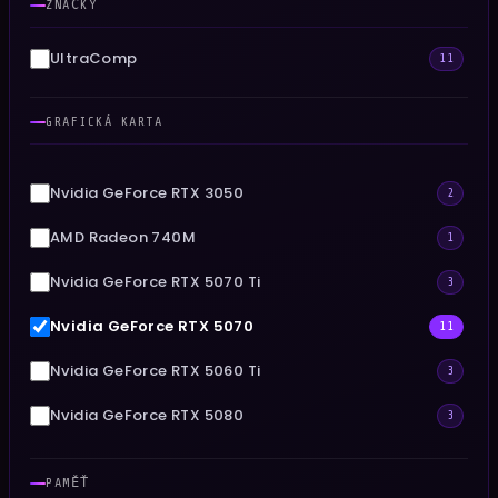
ZNAČKY
FPS tabulka u každé sestavy
UltraComp
11
GRAFICKÁ KARTA
Nvidia GeForce RTX 3050
2
AMD Radeon 740M
1
Nvidia GeForce RTX 5070 Ti
3
Nvidia GeForce RTX 5070
11
Nvidia GeForce RTX 5060 Ti
3
Nvidia GeForce RTX 5080
3
Nvidia GeForce RTX 5060
9
PAMĚŤ
DO 20 000 KČ