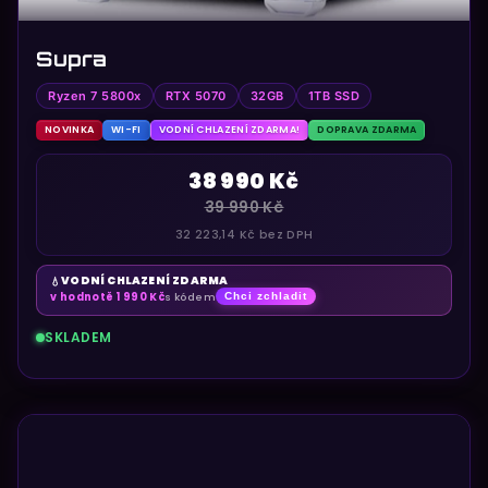
Supra
Ryzen 7 5800x
RTX 5070
32GB
1TB SSD
NOVINKA
WI-FI
VODNÍ CHLAZENÍ ZDARMA!
DOPRAVA ZDARMA
38 990 Kč
39 990 Kč
32 223,14 Kč bez DPH
VODNÍ CHLAZENÍ ZDARMA
💧
v hodnotě 1 990 Kč
s kódem
Chci zchladit
SKLADEM