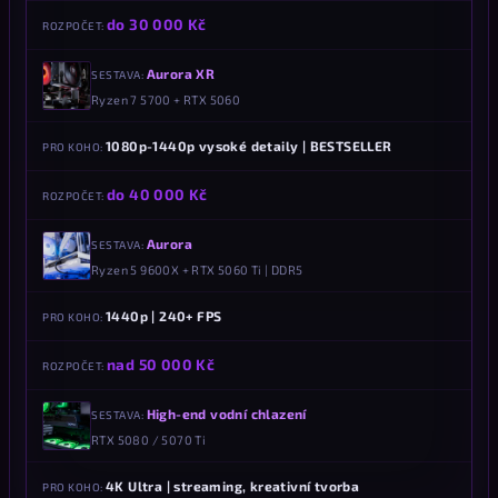
do 30 000 Kč
ROZPOČET
Aurora XR
SESTAVA
Ryzen 7 5700 + RTX 5060
1080p-1440p vysoké detaily | BESTSELLER
PRO KOHO
do 40 000 Kč
ROZPOČET
Aurora
SESTAVA
Ryzen 5 9600X + RTX 5060 Ti | DDR5
1440p | 240+ FPS
PRO KOHO
nad 50 000 Kč
ROZPOČET
High-end vodní chlazení
SESTAVA
RTX 5080 / 5070 Ti
4K Ultra | streaming, kreativní tvorba
PRO KOHO