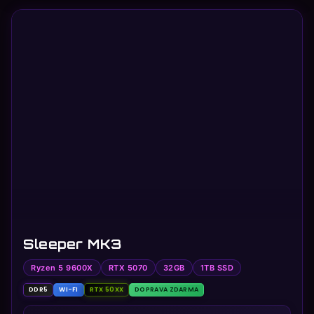
Sleeper MK3
Ryzen 5 9600X
RTX 5070
32GB
1TB SSD
DDR5
WI-FI
RTX 50XX
DOPRAVA ZDARMA