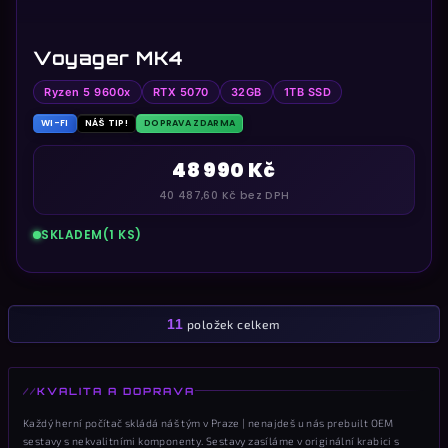
Voyager MK4
Ryzen 5 9600x
RTX 5070
32GB
1TB SSD
WI-FI
NÁŠ TIP!
DOPRAVA ZDARMA
48 990 Kč
40 487,60 Kč bez DPH
SKLADEM
(1 KS)
11
položek celkem
O
v
l
KVALITA A DOPRAVA
á
d
Každý herní počítač skládá náš tým v Praze | nenajdeš u nás prebuilt OEM
sestavy s nekvalitními komponenty. Sestavy zasíláme v originální krabici s