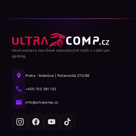
Herní sestavy navržené opravdovými hráči s vášní pro
gaming.
Praha - Malešice | Počernická 272/96
+420 703 391 122
info@ultracomp.cz