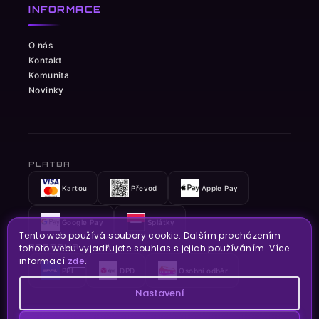
INFORMACE
O nás
Kontakt
Komunita
Novinky
PLATBA
Kartou
Převod
Apple Pay
Google Pay
Splátky
Tento web používá soubory cookie. Dalším procházením
DOPRAVA
tohoto webu vyjadřujete souhlas s jejich používáním. Více
informací
zde
.
PPL
DPD
Osobní odběr
Nastavení