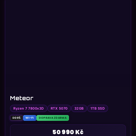
Meteor
Ryzen 7 7800x3D
RTX 5070
32GB
1TB SSD
DDR5
WI-FI
DOPRAVA ZDARMA
50 990 Kč