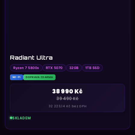
Radiant Ultra
Ryzen 7 5800x
RTX 5070
32GB
1TB SSD
WI-FI
DOPRAVA ZDARMA
38 990 Kč
39 490 Kč
32 223,14 Kč bez DPH
SKLADEM