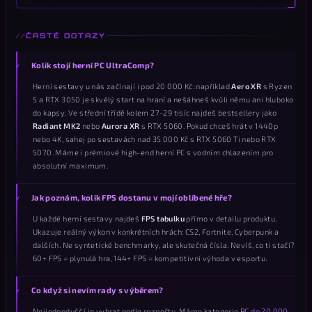
ČASTÉ DOTAZY
Kolik stojí herní PC UltraComp?
Herní sestavy u nás začínají i pod 20 000 Kč: například
Aero XR
s Ryzen
5 a RTX 3050 je skvělý start na hraní a nešáhneš kvůli němu ani hluboko
do kapsy. Ve střední třídě kolem 27-29 tisíc najdeš bestsellery jako
Radiant MK2
nebo
Aurora XR
s RTX 5060. Pokud chceš hrát v 1440p
nebo 4K, sahej po sestavách nad 35 000 Kč s RTX 5060 Ti nebo RTX
5070. Máme i prémiové high-end herní PC s vodním chlazením pro
absolutní maximum.
Jak poznám, kolik FPS dostanu v mojí oblíbené hře?
U každé herní sestavy najdeš
FPS tabulku
přímo v detailu produktu.
Ukazuje reálný výkon v konkrétních hrách: CS2, Fortnite, Cyberpunk a
dalších. Ne syntetické benchmarky, ale skutečná čísla. Nevíš, co ti stačí?
60+ FPS = plynulá hra, 144+ FPS = kompetitivní výhoda v esportu.
Co když si nevím rady s výběrem?
Nejjednodušší je vybrat podle rozpočtu. Máme kategorie
PC do 20 000
,