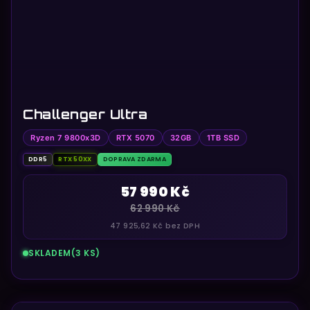
Challenger Ultra
Ryzen 7 9800x3D
RTX 5070
32GB
1TB SSD
DDR5
RTX 50XX
DOPRAVA ZDARMA
57 990 Kč
62 990 Kč
47 925,62 Kč bez DPH
SKLADEM
(3 KS)