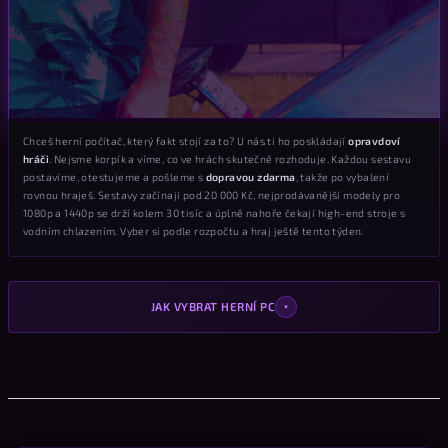
Chceš herní počítač, který fakt stojí za to? U nás ti ho poskládají
opravdoví
hráči
. Nejsme korpík a víme, co ve hrách skutečně rozhoduje. Každou sestavu
postavíme, otestujeme a pošleme s
dopravou zdarma
, takže po vybalení
rovnou hraješ. Sestavy začínají pod 20 000 Kč, nejprodávanější modely pro
1080p a 1440p se drží kolem 30 tisíc a úplně nahoře čekají high-end stroje s
vodním chlazením. Vyber si podle rozpočtu a hraj ještě tento týden.
JAK VYBRAT HERNÍ PC
▼