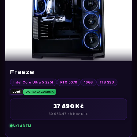
s
p
r
o
d
u
k
t
ů
Freeze
Intel Core Ultra 5 225f
RTX 5070
16GB
1TB SSD
DDR5
DOPRAVA ZDARMA
37 490 Kč
30 983,47 Kč bez DPH
SKLADEM