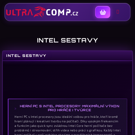
Nákupní
košík
INTEL SESTAVY
INTEL SESTAVY
K
HERNÍ PC S INTEL PROCESORY: MAXIMÁLNÍ VÝKON
PRO HRÁČE I TVŮRCE
Herní PC s Intel procesory jsou ideální volbou pro hráče, kteří kromě
hraní plánují i kreativní tvorbu na počítači. Díky vysokým frekvencím
a funkcím jako quick sync zvládnou Intel Core herní počítače bez
problémů i streamování, střih videa nebo práci s grafikou. Každý Intel
herní počítač v naší nabídce stavíme z prověřených komponentů a