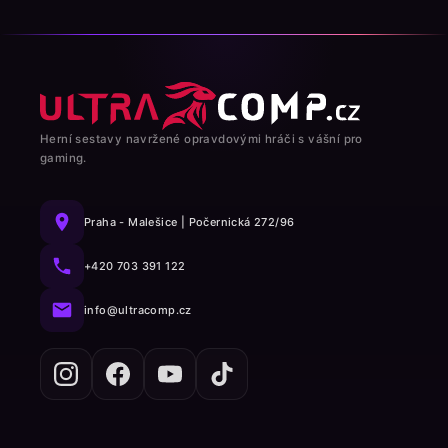
Herní sestavy navržené opravdovými hráči s vášní pro
gaming.
Praha - Malešice | Počernická 272/96
+420 703 391 122
info@ultracomp.cz