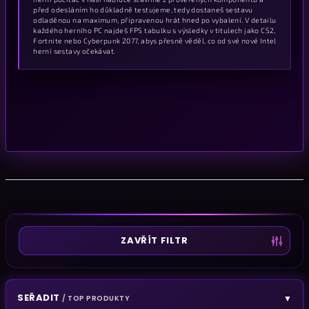
před odesláním ho důkladně testujeme, tedy dostaneš sestavu
odladěnou na maximum, připravenou hrát hned po vybalení. V detailu
každého herního PC najdeš FPS tabulku s výsledky v titulech jako CS2,
Fortnite nebo Cyberpunk 2077, abys přesně věděl, co od své nové Intel
herní sestavy očekávat.
ZAVŘÍT FILTR
SEŘADIT
▼
/ TOP PRODUKTY