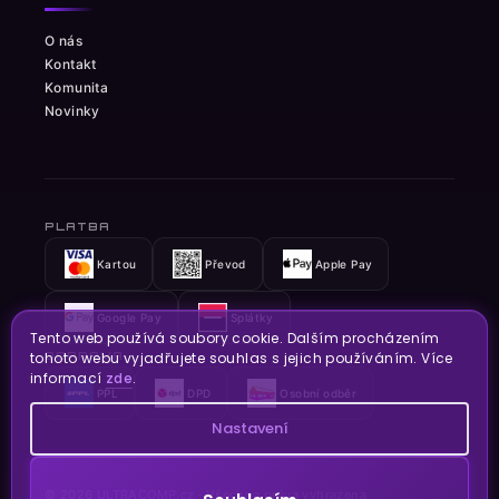
O nás
Kontakt
Komunita
Novinky
PLATBA
Kartou
Převod
Apple Pay
Google Pay
Splátky
Tento web používá soubory cookie. Dalším procházením
tohoto webu vyjadřujete souhlas s jejich používáním. Více
DOPRAVA
informací
zde
.
PPL
DPD
Osobní odběr
Nastavení
© 2026
ULTRACOMP.cz
· Všechna práva vyhrazena