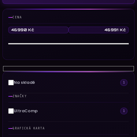
CENA
46990
Kč
46991
Kč
Na skladě
1
ZNAČKY
UltraComp
1
GRAFICKÁ KARTA