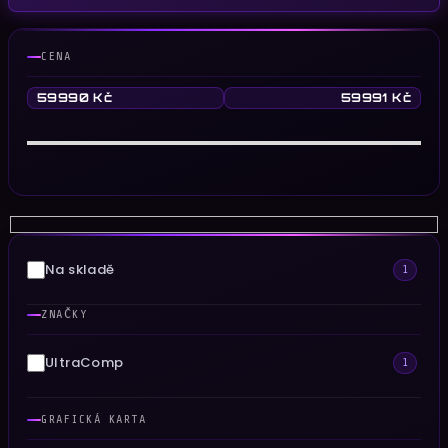
CENA
59990
Kč
59991
Kč
Na skladě
1
ZNAČKY
UltraComp
1
GRAFICKÁ KARTA