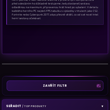
před odesláním ho důkladně testujeme, tedy dostaneš sestavu
odladěnou na maximum, připravenou hrát hned po vybalení. V detailu
každého herního PC najdeš FPS tabulku s výsledky v titulech jako CS2,
Fortnite nebo Cyberpunk 2077, abys přesně věděl, co od své nové Intel
herní sestavy očekávat.
ZAVŘÍT FILTR
SEŘADIT
▼
/ TOP PRODUKTY