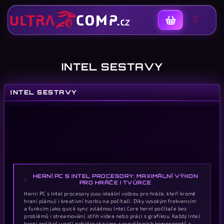
Nákupní
košík
INTEL SESTAVY
INTEL SESTAVY
K
HERNÍ PC S INTEL PROCESORY: MAXIMÁLNÍ VÝKON
PRO HRÁČE I TVŮRCE
Herní PC s Intel procesory jsou ideální volbou pro hráče, kteří kromě
hraní plánují i kreativní tvorbu na počítači. Díky vysokým frekvencím
a funkcím jako quick sync zvládnou Intel Core herní počítače bez
problémů i streamování, střih videa nebo práci s grafikou. Každý Intel
herní počítač v naší nabídce stavíme z prověřených komponentů a