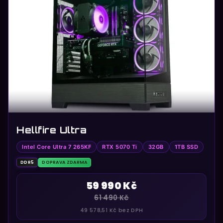
i
s
p
r
o
d
u
k
t
ů
Hellfire Ultra
Intel Core Ultra 7 265KF
RTX 5070 Ti
32GB
1TB SSD
DDR5
DOPRAVA ZDARMA
59 990 Kč
61 490 Kč
49 578,51 Kč bez DPH