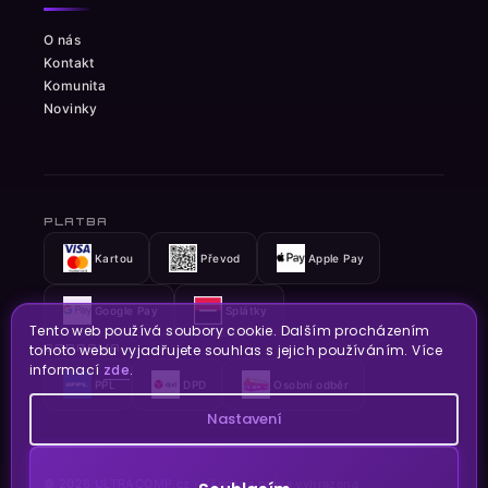
O nás
Kontakt
Komunita
Novinky
PLATBA
Kartou
Převod
Apple Pay
Google Pay
Splátky
Tento web používá soubory cookie. Dalším procházením
tohoto webu vyjadřujete souhlas s jejich používáním. Více
DOPRAVA
informací
zde
.
PPL
DPD
Osobní odběr
Nastavení
© 2026
ULTRACOMP.cz
· Všechna práva vyhrazena