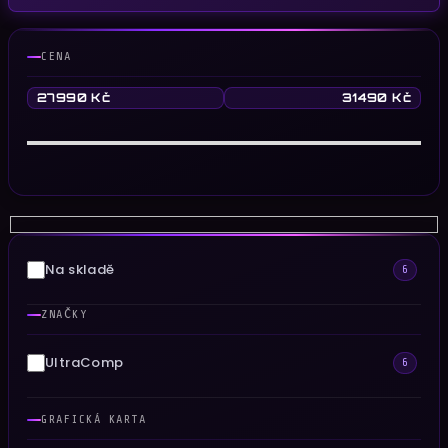
CENA
27990
Kč
31490
Kč
Na skladě
6
ZNAČKY
UltraComp
6
GRAFICKÁ KARTA