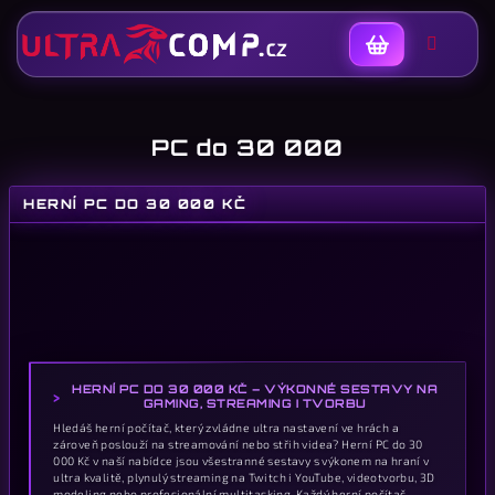
Nákupní
košík
PC do 30 000
HERNÍ PC DO 30 000 KČ
K
HERNÍ PC DO 30 000 KČ – VÝKONNÉ SESTAVY NA
GAMING, STREAMING I TVORBU
Hledáš herní počítač, který zvládne ultra nastavení ve hrách a
zároveň poslouží na streamování nebo střih videa? Herní PC do 30
000 Kč v naší nabídce jsou všestranné sestavy s výkonem na hraní v
ultra kvalitě, plynulý streaming na Twitch i YouTube, videotvorbu, 3D
modeling nebo profesionální multitasking. Každý herní počítač