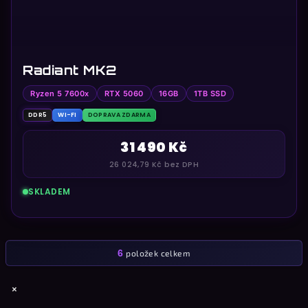
Radiant MK2
Ryzen 5 7600x
RTX 5060
16GB
1TB SSD
DDR5
WI-FI
DOPRAVA ZDARMA
31 490 Kč
26 024,79 Kč bez DPH
SKLADEM
6
položek celkem
O
v
Z
×
l
á