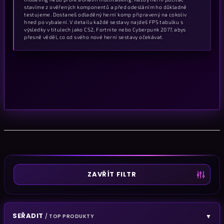
stavíme z ověřených komponentů a před odesláním ho důkladně
testujeme. Dostaneš odladěný herní komp připravený na cokoliv
hned po vybalení. V detailu každé sestavy najdeš FPS tabulku s
výsledky v titulech jako CS2, Fortnite nebo Cyberpunk 2077, abys
přesně věděl, co od svého nové herní sestavy očekávat.
ZAVŘÍT FILTR
SEŘADIT
▼
/ TOP PRODUKTY