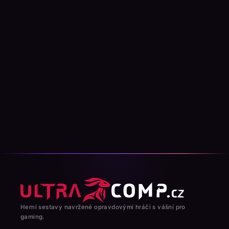
Herní sestavy navržené opravdovými hráči s vášní pro
gaming.