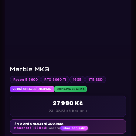
Marble MK3
Ryzen 5 5600
RTX 5060 Ti
16GB
1TB SSD
VODNÍ CHLAZENÍ ZDARMA!
DOPRAVA ZDARMA
27 990 Kč
23 132,23 Kč bez DPH
VODNÍ CHLAZENÍ ZDARMA
💧
v hodnotě 1 990 Kč
s kódem
Chci zchladit