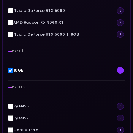
Nvidia GeForce RTX 5060
3
AMD Radeon RX 9060 XT
2
Nvidia GeForce RTX 5060 Ti 8GB
1
PAMĚŤ
16GB
6
PROCESOR
Ryzen 5
3
Ryzen 7
2
Core Ultra 5
1