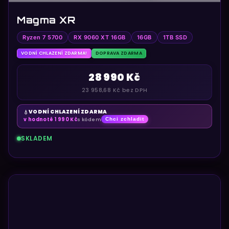
Magma XR
Ryzen 7 5700
RX 9060 XT 16GB
16GB
1TB SSD
VODNÍ CHLAZENÍ ZDARMA!
DOPRAVA ZDARMA
28 990 Kč
23 958,68 Kč bez DPH
VODNÍ CHLAZENÍ ZDARMA
💧
v hodnotě 1 990 Kč
s kódem
Chci zchladit
SKLADEM