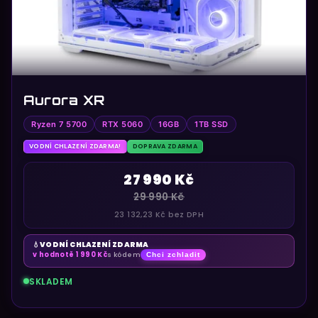
d
u
k
t
ů
Aurora XR
Ryzen 7 5700
RTX 5060
16GB
1TB SSD
VODNÍ CHLAZENÍ ZDARMA!
DOPRAVA ZDARMA
27 990 Kč
29 990 Kč
23 132,23 Kč bez DPH
VODNÍ CHLAZENÍ ZDARMA
💧
v hodnotě 1 990 Kč
s kódem
Chci zchladit
SKLADEM