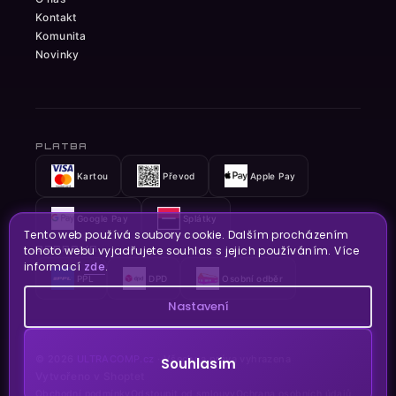
Kontakt
Komunita
Novinky
PLATBA
Kartou
Převod
Apple Pay
Google Pay
Splátky
Tento web používá soubory cookie. Dalším procházením
tohoto webu vyjadřujete souhlas s jejich používáním. Více
DOPRAVA
informací
zde
.
PPL
DPD
Osobní odběr
Nastavení
© 2026
ULTRACOMP.cz
· Všechna práva vyhrazena
Souhlasím
Vytvořeno v Shoptet
Obchodní podmínky
Odstoupit od smlouvy
Ochrana osobních údajů