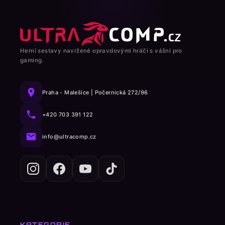
Herní sestavy navržené opravdovými hráči s vášní pro
gaming.
Praha - Malešice | Počernická 272/96
+420 703 391 122
info@ultracomp.cz
KATEGORIE