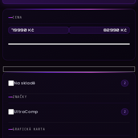
CENA
79990
Kč
82990
Kč
Na skladě
2
ZNAČKY
UltraComp
2
GRAFICKÁ KARTA