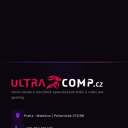
Herní sestavy navržené opravdovými hráči s vášní pro
gaming.
Praha - Malešice | Počernická 272/96