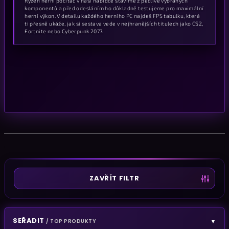
Ryzen herní počítač v naší nabídce stavíme z pečlivě vybraných
komponentů a před odesláním ho důkladně testujeme pro maximální
herní výkon. V detailu každého herního PC najdeš FPS tabulku, která
ti přesně ukáže, jak si sestava vede v nejhranějších titulech jako CS2,
Fortnite nebo Cyberpunk 2077.
ZAVŘÍT FILTR
SEŘADIT
▼
/ TOP PRODUKTY