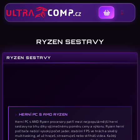
Nákupní
košík
RYZEN SESTAVY
RYZEN SESTAVY
K
HERNÍ PC S AMD RYZEN
Herní PC s AMD Ryzen procesory patří mezi nejpopulárnější herní
sestavy na trhu díky výjimečnému poměru ceny a výkonu. Ryzen herní
počítače nabízí vysoký počet jader, stabilní FPS ve hrách a skvělý
multitasking, ať už hraješ, streamuješ nebo střiháš videa. Každý