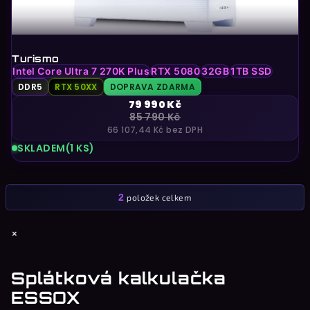
Turismo
Intel Core Ultra 7 270K Plus
RTX 5080
32GB
1TB SSD
DDR5
RTX 50XX
DOPRAVA ZDARMA
79 990 Kč
85 790 Kč
66 107,44 Kč bez DPH
SKLADEM
(1 KS)
2
položek celkem
O
v
Z
×
l
á
á
d
p
Splátková kalkulačka
a
a
ESSOX
c